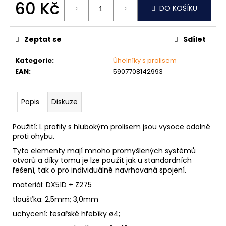
č
60 Kč
DO KOŠÍKU
u
Měrná
j
cena:
e
Zeptat se
Sdílet
m
e
Kategorie
:
Úhelníky s prolisem
EAN
:
5907708142993
MATICE
ŠESTIHRANNÁ
Popis
Diskuze
PŘESNÁ
POZINK
0,10
Použití: L profily s hlubokým prolisem jsou vysoce odolné
Kč
proti ohybu.
Tyto elementy mají mnoho promyšlených systémů
otvorů a díky tomu je lze použít jak u standardních
řešení, tak o pro individuálně navrhovaná spojení.
materiál: DX51D + Z275
tloušťka: 2,5mm; 3,0mm
uchycení: tesařské hřebíky ø4;