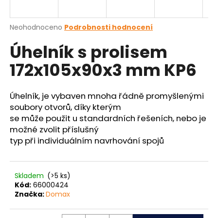
a
j
Průměrné
Neohodnoceno
Podrobnosti hodnocení
í
hodnocení
Úhelník s prolisem
produktu
t
je
?
172x105x90x3 mm KP6
0,0
z
5
hvězdiček.
Úhelník, je vybaven mnoha řádně promyšlenými
soubory otvorů, díky kterým
HLEDAT
se může použit u standardních řešeních, nebo je
možné zvolit příslušný
typ při individuálním navrhování spojů
D
o
p
Skladem
(>5 ks)
Kód:
66000424
o
Značka:
Domax
r
u