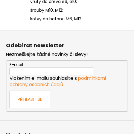
vruty do dřeva ø6, ø10;
šrouby M10, M12;
kotvy do betonu M6, M12
Z
á
Odebírat newsletter
p
Nezmeškejte žádné novinky či slevy!
a
t
E-mail
í
Vložením e-mailu souhlasíte s
podmínkami
ochrany osobních údajů
PŘIHLÁSIT SE