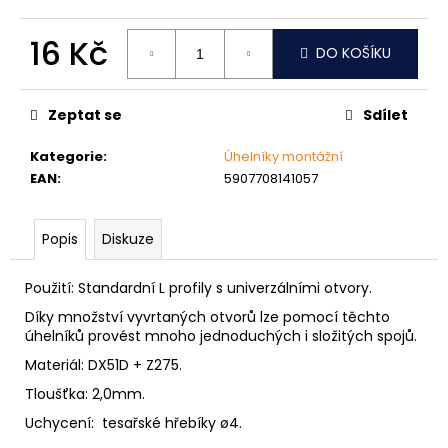
č
u
16 Kč
j
DO KOŠÍKU
e
Měrná
m
cena:
e
Zeptat se
Sdílet
Kategorie
:
Úhelníky montážní
VRUT
EAN
:
5907708141057
ZAPUŠTĚNÁ
HLAVA
PRŮMĚR
6MM
Popis
Diskuze
0,60
Kč
Použití: Standardní L profily s univerzálními otvory.
Díky množství vyvrtaných otvorů lze pomocí těchto
úhelníků provést mnoho jednoduchých i složitých spojů.
Materiál: DX51D + Z275.
Tloušťka: 2,0mm.
Uchycení: tesařské hřebíky ø4.