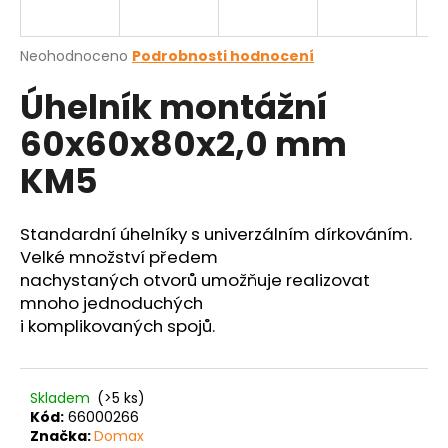
a
j
Průměrné
Neohodnoceno
Podrobnosti hodnocení
í
hodnocení
Úhelník montážní
produktu
t
je
?
60x60x80x2,0 mm
0,0
z
KM5
5
hvězdiček.
Standardní úhelníky s univerzálním dírkováním.
HLEDAT
Velké množství předem
nachystaných otvorů umožňuje realizovat
mnoho jednoduchých
D
i komplikovaných spojů.
o
p
o
Skladem
(>5 ks)
r
Kód:
66000266
u
Značka:
Domax