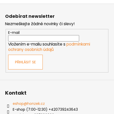
Z
á
Odebírat newsletter
p
Nezmeškejte žádné novinky či slevy!
a
t
E-mail
í
Vložením e-mailu souhlasíte s
podmínkami
ochrany osobních údajů
PŘIHLÁSIT SE
Kontakt
eshop
@
honzek.cz
E-shop (7:00-12:30) +420739243643