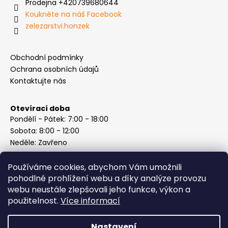
Prodejna +420739680644
Koukněte na náš Facebook
zelezarstvi.honzek
Obchodní podmínky
Ochrana osobních údajů
Kontaktujte nás
Otevírací doba
Pondělí - Pátek: 7:00 - 18:00
Sobota: 8:00 - 12:00
Neděle: Zavřeno
Používáme cookies, abychom Vám umožnili
pohodlné prohlížení webu a díky analýze provozu
webu neustále zlepšovali jeho funkce, výkon a
Instagram
použitelnost.
Více informací
Nastavení