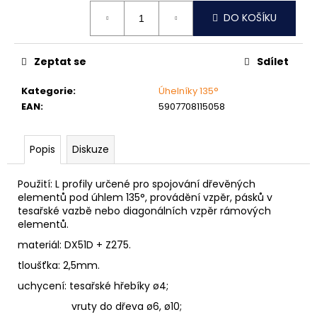
č
Měrná
u
DO KOŠÍKU
cena:
j
e
Zeptat se
Sdílet
m
e
Kategorie
:
Úhelníky 135°
EAN
:
5907708115058
NÝT
DUTÝ
DVOJDÍLNÝ
Popis
Diskuze
3,5X10
NIKL
Použití: L profily určené pro spojování dřevěných
2
elementů pod úhlem 135°, provádění vzpěr, pásků v
Kč
tesařské vazbě nebo diagonálních vzpěr rámových
elementů.
materiál: DX51D + Z275.
tloušťka: 2,5mm.
uchycení: tesařské hřebíky ø4;
vruty do dřeva ø6, ø10;