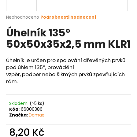
a
j
Průměrné
Neohodnoceno
Podrobnosti hodnocení
í
hodnocení
Úhelník 135°
produktu
t
je
?
50x50x35x2,5 mm KLR1
0,0
z
5
hvězdiček.
Úhelník je určen pro spojování dřevěných prvků
pod úhlem 135°, provádění
HLEDAT
vzpěr, podpěr nebo šikmých prvků zpevňujících
rám.
D
o
Skladem
(>5 ks)
Kód:
66000386
p
Značka:
Domax
o
r
8,20 Kč
u