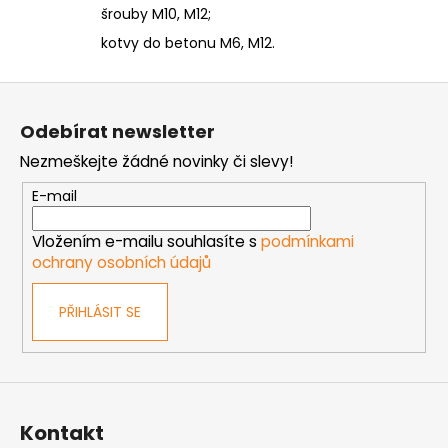
šrouby M10, M12;
kotvy do betonu M6, M12.
Z
á
Odebírat newsletter
p
Nezmeškejte žádné novinky či slevy!
a
t
E-mail
í
Vložením e-mailu souhlasíte s
podmínkami
ochrany osobních údajů
PŘIHLÁSIT SE
Kontakt