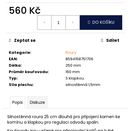
č
u
560 Kč
j
Měrná
e
DO KOŠÍKU
cena:
m
e
Zeptat se
Sdílet
ŠROUB
Kategorie
:
Roury
DO
EAN
:
8594158751706
KOVU
SAMOVRTNÝ
Délka
:
250 mm
TEX
Průměr kouřovodu
:
160 mm
ŠESTIHRANNÁ
Typ
:
S klapkou
HLAVA
5,5
Síla plechu
:
silnostěnná 1,5mm
MM
1
Popis
Diskuze
Kč
Silnostěnná roura 25 cm dlouhá pro připojení kamen ke
komínu a klapkou pro regulaci odvodu spalin.
Kouřovody jsou určené pro připojování kotlů na tuhé