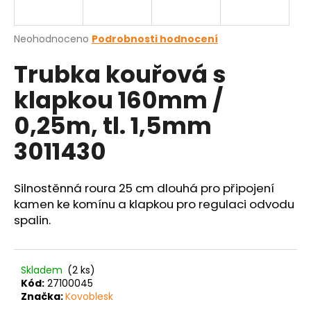
a
j
Průměrné
Neohodnoceno
Podrobnosti hodnocení
í
hodnocení
Trubka kouřová s
produktu
t
je
?
klapkou 160mm /
0,0
z
0,25m, tl. 1,5mm
5
hvězdiček.
3011430
HLEDAT
Silnostěnná roura 25 cm dlouhá pro připojení
kamen ke komínu a klapkou pro regulaci odvodu
spalin.
D
o
p
o
Skladem
(2 ks)
r
Kód:
27100045
u
Značka:
Kovoblesk