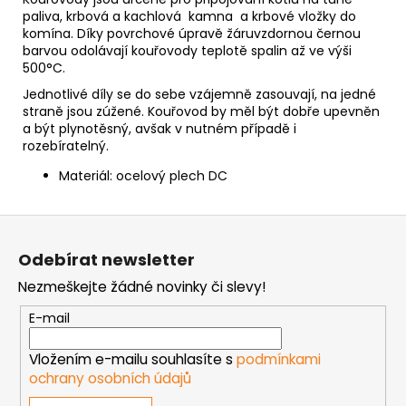
paliva, krbová a kachlová kamna a krbové vložky do
komína. Díky povrchové úpravě žáruvzdornou černou
barvou odolávají kouřovody teplotě spalin až ve výši
500°C.
Jednotlivé díly se do sebe vzájemně zasouvají, na jedné
straně jsou zúžené. Kouřovod by měl být dobře upevněn
a být plynotěsný, avšak v nutném případě i
rozebíratelný.
Materiál: ocelový plech DC
Z
á
Odebírat newsletter
p
Nezmeškejte žádné novinky či slevy!
a
t
E-mail
í
Vložením e-mailu souhlasíte s
podmínkami
ochrany osobních údajů