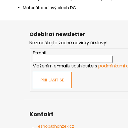
Materiál: ocelový plech DC
Z
á
Odebírat newsletter
p
Nezmeškejte žádné novinky či slevy!
a
t
E-mail
í
Vložením e-mailu souhlasíte s
podmínkami o
PŘIHLÁSIT SE
Kontakt
eshop
@
honzek.cz