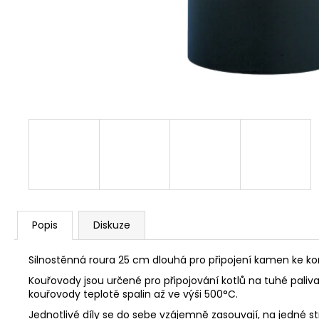
NÝT DUTÝ DVOJDÍLNÝ 3,5X10 NIKL
2 Kč
Popis
Diskuze
Silnostěnná roura 25 cm dlouhá pro připojení kamen ke ko
Kouřovody jsou určené pro připojování kotlů na tuhé pal
kouřovody teplotě spalin až ve výši 500°C.
Jednotlivé díly se do sebe vzájemně zasouvají, na jedné s