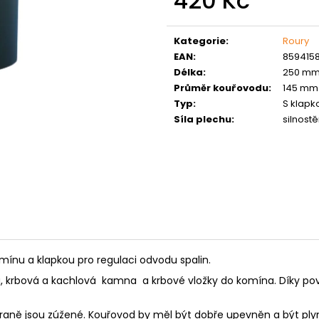
420 Kč
MATICE ŠESTIHRANNÁ PRODLOUŽENÁ
PODLOŽKA PÉR
POZINK
Měrná
0,10 Kč
cena:
1,50 Kč
Kategorie
:
Roury
EAN
:
859415
Délka
:
250 m
Průměr kouřovodu
:
145 mm
Typ
:
S klapk
Síla plechu
:
silnost
mínu a klapkou pro regulaci odvodu spalin.
iva, krbová a kachlová kamna a krbové vložky do komína. Díky p
traně jsou zúžené. Kouřovod by měl být dobře upevněn a být ply