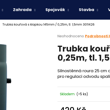
Zahrada
Spojovák
Stavba
Trubka kouřová s klapkou 145mm / 0,25m, tl. 1,5mm 3011426
Co potřebujete najít?
Průměrné
Neohodnoceno
Podrobnosti
hodnocení
Trubka kouř
produktu
HLEDAT
je
0,25m, tl. 1
0,0
z
5
Doporučujeme
hvězdiček.
Silnostěnná roura 25 cm 
pro regulaci odvodu spali
Skladem
(>5 ks)