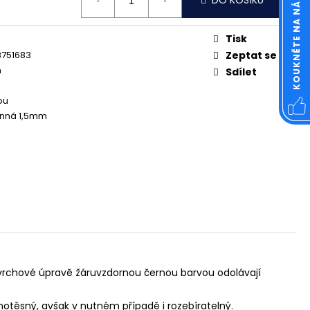
KOUKNĚTE NA NÁŠ FACEBOOK
DO KOŠÍKU
OVÁ ČTVERCOVÁ NEREZ
Tisk
8751683
Zeptat se
m
Sdílet
ou
ěnná 1,5mm
ovrchové úpravě žáruvzdornou černou barvou odolávají
notěsný, avšak v nutném případě i rozebíratelný.