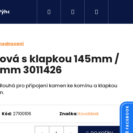
Hledat
Přihlášení
Nákupní
Výhodné sety
Kontakty
košík
 hodnocení
ová s klapkou 145mm /
,5mm 3011426
dlouhá pro připojení kamen ke komínu a klapkou
n.
Kód:
27100106
Značka:
Kovoblesk
Následující