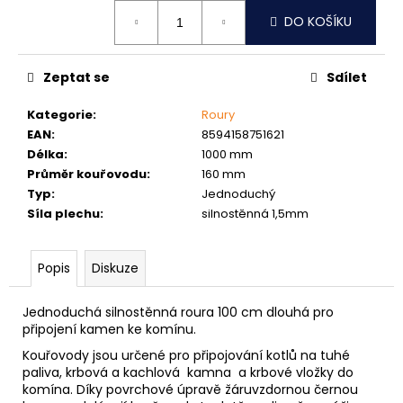
č
Měrná
u
DO KOŠÍKU
cena:
j
e
Zeptat se
Sdílet
m
e
Kategorie
:
Roury
EAN
:
8594158751621
NÝT
Délka
:
1000 mm
TRHACÍ
Průměr kouřovodu
:
160 mm
S
Typ
:
Jednoduchý
VELKOU
Síla plechu
:
silnostěnná 1,5mm
HLAVOU
PRŮMĚR
NÝTU
4MM
Popis
Diskuze
AL/ST
1
Jednoduchá silnostěnná roura 100 cm dlouhá pro
Kč
připojení kamen ke komínu.
Kouřovody jsou určené pro připojování kotlů na tuhé
paliva, krbová a kachlová kamna a krbové vložky do
komína. Díky povrchové úpravě žáruvzdornou černou