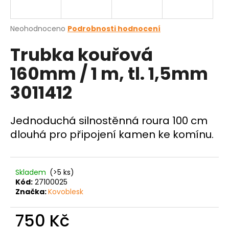
a
j
Průměrné
Neohodnoceno
Podrobnosti hodnocení
í
hodnocení
Trubka kouřová
produktu
t
je
?
160mm / 1 m, tl. 1,5mm
0,0
z
3011412
5
hvězdiček.
Jednoduchá silnostěnná roura 100 cm
HLEDAT
dlouhá pro připojení kamen ke komínu.
D
Skladem
(>5 ks)
o
Kód:
27100025
p
Značka:
Kovoblesk
o
r
750 Kč
u