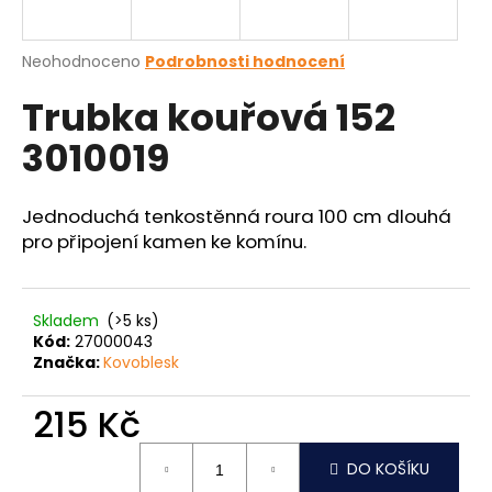
a
j
Průměrné
Neohodnoceno
Podrobnosti hodnocení
í
hodnocení
Trubka kouřová 152
produktu
t
je
?
3010019
0,0
z
5
hvězdiček.
Jednoduchá tenkostěnná roura 100 cm dlouhá
pro připojení kamen ke komínu.
HLEDAT
Skladem
(>5 ks)
Kód:
27000043
D
Značka:
Kovoblesk
o
p
215 Kč
o
r
Měrná
u
DO KOŠÍKU
cena: