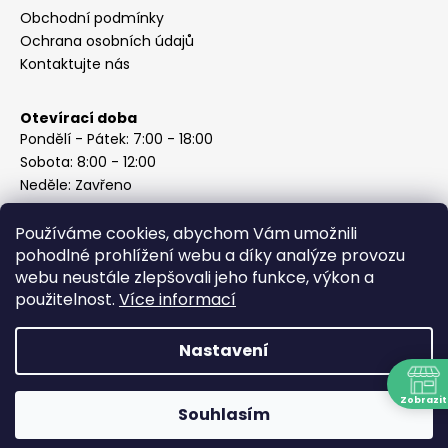
Obchodní podmínky
Ochrana osobních údajů
Kontaktujte nás
Otevírací doba
Pondělí - Pátek: 7:00 - 18:00
Sobota: 8:00 - 12:00
Neděle: Zavřeno
Používáme cookies, abychom Vám umožnili
pohodlné prohlížení webu a díky analýze provozu
webu neustále zlepšovali jeho funkce, výkon a
Instagram
použitelnost.
Více informací
Nastavení
Vytvořil Shoptet
Copyright 2026
ABC Železářství Honzek
. Všechna práva
Zobrazit
Souhlasím
vyhrazena.
N