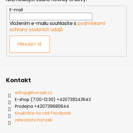
a
t
E-mail
í
Vložením e-mailu souhlasíte s
podmínkami
ochrany osobních údajů
PŘIHLÁSIT SE
Kontakt
eshop
@
honzek.cz
E-shop (7:00-12:30) +420739243643
Prodejna +420739680644
Koukněte na náš Facebook
zelezarstvi.honzek