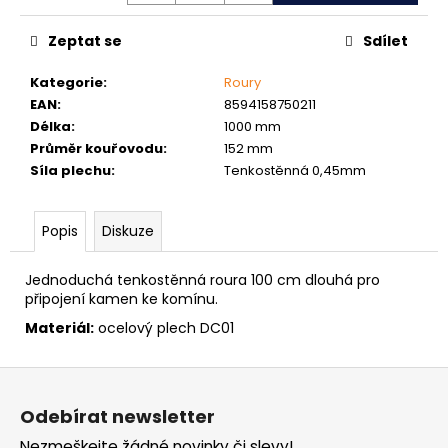
č
u
Zeptat se
Sdílet
j
e
Kategorie
:
Roury
m
EAN
:
8594158750211
e
Délka
:
1000 mm
Průměr kouřovodu
:
152 mm
MATICE
Síla plechu
:
Tenkostěnná 0,45mm
ŠESTIHRANNÁ
PŘESNÁ
NEREZ
Popis
Diskuze
0,30
Kč
Jednoduchá tenkostěnná roura 100 cm dlouhá pro
připojení kamen ke komínu.
Materiál:
ocelový plech DC01
Z
á
Odebírat newsletter
p
Nezmeškejte žádné novinky či slevy!