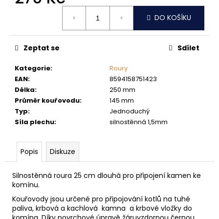
č
Měrná
u
DO KOŠÍKU
cena:
j
e
m
Zeptat se
Sdílet
e
Kategorie
:
Roury
EAN
:
8594158751423
MATICE
Délka
:
250 mm
ŠESTIHRANNÁ
PŘESNÁ
Průměr kouřovodu
:
145 mm
POZINK
Typ
:
Jednoduchý
0,10
Síla plechu
:
silnostěnná 1,5mm
Kč
Popis
Diskuze
Silnostěnná roura 25 cm dlouhá pro připojení kamen ke
komínu.
Kouřovody jsou určené pro připojování kotlů na tuhé
paliva, krbová a kachlová kamna a krbové vložky do
komína. Díky povrchové úpravě žáruvzdornou černou