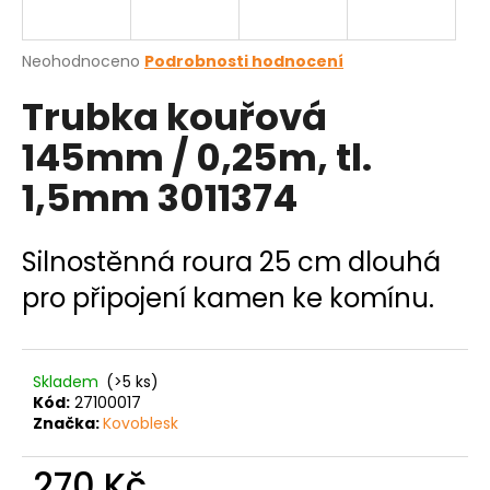
a
j
Průměrné
Neohodnoceno
Podrobnosti hodnocení
í
hodnocení
Trubka kouřová
produktu
t
je
?
145mm / 0,25m, tl.
0,0
z
1,5mm 3011374
5
hvězdiček.
HLEDAT
Silnostěnná roura 25 cm dlouhá
pro připojení kamen ke komínu.
D
o
Skladem
(>5 ks)
p
Kód:
27100017
o
Značka:
Kovoblesk
r
u
270 Kč