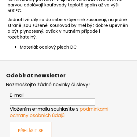
barvou odolávají kouřovody teplotě spalin až ve výši
500°C.
Jednotlivé díly se do sebe vzájemně zasouvají, na jedné
straně jsou zúžené. Kouřovod by měl být dobře upevněn
a být plynotěsný, avšak v nutném případě i
rozebíratelný.
Materiál: ocelový plech DC
Z
á
Odebírat newsletter
p
Nezmeškejte žádné novinky či slevy!
a
t
E-mail
í
Vložením e-mailu souhlasíte s
podmínkami
ochrany osobních údajů
PŘIHLÁSIT SE