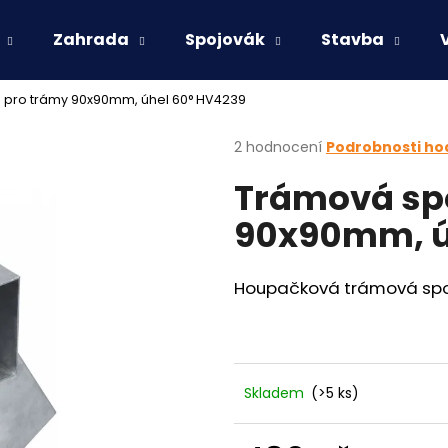
Zahrada
Spojovák
Stavba
 pro trámy 90x90mm, úhel 60° HV4239
Co potřebujete najít?
Průměrné
2 hodnocení
Podrobnosti ho
hodnocení
Trámová sp
produktu
HLEDAT
je
90x90mm, ú
3,0
z
5
Doporučujeme
hvězdiček.
Houpačková trámová spoj
Skladem
(>5 ks)