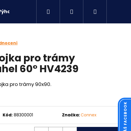
Hledat
Přihlášení
Nákupní
Výhodné sety
Kontakty
košík
dnocení
ojka pro trámy
hel 60° HV4239
ka pro trámy 90x90.
Následující
Kód:
88300001
Značka:
Connex