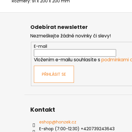
Rozměry: 91 x 200 x 200 mm
Z
á
Odebírat newsletter
p
Nezmeškejte žádné novinky či slevy!
a
t
E-mail
í
Vložením e-mailu souhlasíte s
podmínkami o
PŘIHLÁSIT SE
Kontakt
eshop
@
honzek.cz
E-shop (7:00-12:30) +420739243643