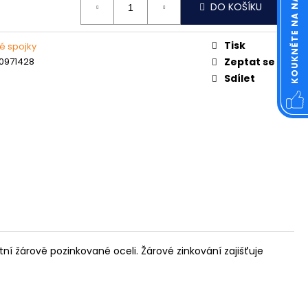
KOUKNĚTE NA NÁŠ FACEBOOK
OVÁ ČTVERCOVÁ NEREZ
DO KOŠÍKU
Tisk
é spojky
0971428
Zeptat se
Sdílet
 žárově pozinkované oceli. Žárové zinkování zajišťuje