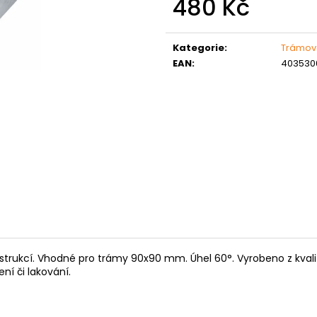
480 Kč
MATICE ŠESTIHRANNÁ PRODLOUŽENÁ
PODLOŽKA PÉR
POZINK
0,10 Kč
Měrná
1,50 Kč
cena:
Kategorie
:
Trámov
EAN
:
403530
ukcí. Vhodné pro trámy 90x90 mm. Úhel 60°. Vyrobeno z kvalitní
ní či lakování.