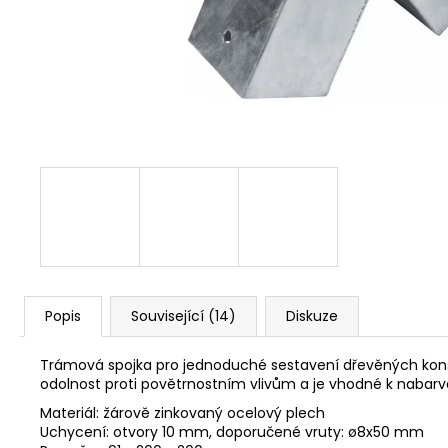
NÝT DUTÝ DVOJDÍLNÝ 3,5X10 NIKL
2 Kč
Popis
Související (14)
Diskuze
Trámová spojka pro jednoduché sestavení dřevěných konstr
odolnost proti povětrnostním vlivům a je vhodné k nabarve
Materiál: žárově zinkovaný ocelový plech
Uchycení: otvory 10 mm, doporučené vruty: ø8x50 mm