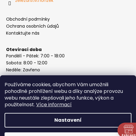
zelezarstvi.honzek
Obchodní podmínky
Ochrana osobních údajů
Kontaktujte nás
Otevírací doba
Pondělí - Pátek: 7:00 - 18:00
Sobota: 8:00 - 12:00
Neděle: Zavřeno
Používáme cookies, abychom Vám umožnili
pohodlné prohlížení webu a díky analýze provozu
webu neustále zlepšovali jeho funkce, výkon a
Instagram
použitelnost.
Více informací
Nastavení
Vytvořil Shoptet
Copyright 2026
ABC Železářství Honzek
. Všechna práva
Zobrazit