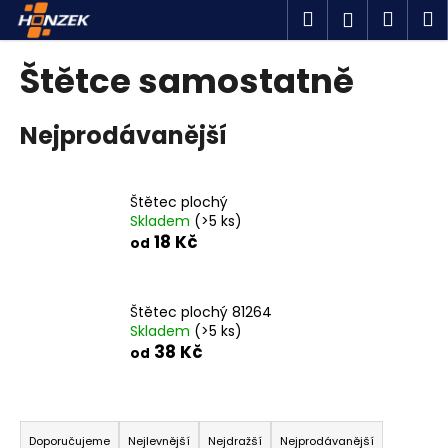
K
Přejít
Hledat
Náku
M
Přihlášen
na
o
obsah
Zpět
Zpět
košík
š
Štětce samostatně
í
C
k
Nejprodávanější
o
p
o
Štětec plochý
t
Skladem
(>5 ks)
ř
18 Kč
od
e
b
u
Štětec plochý 81264
Skladem
(>5 ks)
j
38 Kč
od
e
t
Ř
e
a
n
Doporučujeme
Nejlevnější
Nejdražší
Nejprodávanější