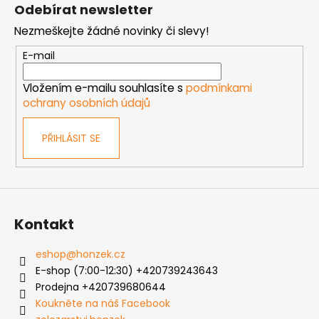
á
á
Odebírat newsletter
d
p
a
Nezmeškejte žádné novinky či slevy!
a
c
t
E-mail
í
í
p
Vložením e-mailu souhlasíte s
podmínkami
r
ochrany osobních údajů
v
k
PŘIHLÁSIT SE
y
v
ý
p
i
s
Kontakt
u
eshop
@
honzek.cz
E-shop (7:00-12:30) +420739243643
Prodejna +420739680644
Koukněte na náš Facebook