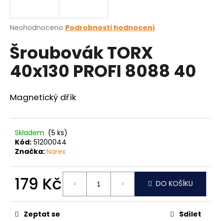
a
j
Průměrné
Neohodnoceno
Podrobnosti hodnocení
í
hodnocení
Šroubovák TORX
produktu
t
je
?
40x130 PROFI 8088 40
0,0
z
5
hvězdiček.
Magnetický dřík
HLEDAT
Skladem
(5 ks)
Kód:
51200044
Značka:
Narex
D
o
p
179 Kč
DO KOŠÍKU
o
Měrná
r
cena:
u
Zeptat se
Sdílet