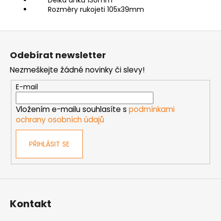
Rozměry rukojeti 105x39mm
Z
á
Odebírat newsletter
p
Nezmeškejte žádné novinky či slevy!
a
t
E-mail
í
Vložením e-mailu souhlasíte s
podmínkami
ochrany osobních údajů
PŘIHLÁSIT SE
Kontakt