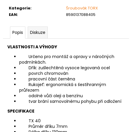
č
u
Kategorie
:
Šroubovák TORX
j
EAN
:
8590137088405
e
m
e
Popis
Diskuze
VLASTNOSTI A VÝHODY
NÝT
TRHACÍ
Určeno pro montáž a opravy v náročných
PRŮMĚR
podmínkách.
NÝTU
Dřík: zušlechtěná vysoce legovaná ocel
6MM
povrch chromován
AL/ST
pracovní část černěna
1,50
Rukojeť: ergonomická s šestihranným
Kč
průřezem
odolné vůči oleji a benzínu
tvar brání samovolnému pohybu při odložení
SPECIFIKACE
TX 40
Průměr dříku 7mm
Délka dříku 130mm