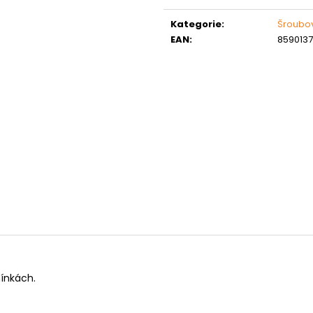
Měrná
MATICE ŠESTIHRANNÁ PRODLOUŽENÁ
PODLOŽKA PÉR
POZINK
cena:
0,10 Kč
Kategorie
:
Šroubo
1,50 Kč
EAN
:
859013
ínkách.