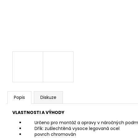
NÝT DUTÝ DVOJDÍLNÝ 3,5X10 NIKL
2 Kč
Popis
Diskuze
VLASTNOSTI A VÝHODY
Určeno pro montáž a opravy v náročných podm
Dřík: zušlechtěná vysoce legovaná ocel
povrch chromován