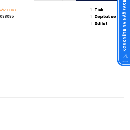
KOUKNĚTE NA NÁŠ FACEBOOK
OVÁ ČTVERCOVÁ NEREZ
Tisk
vák TORX
7088085
Zeptat se
Sdílet