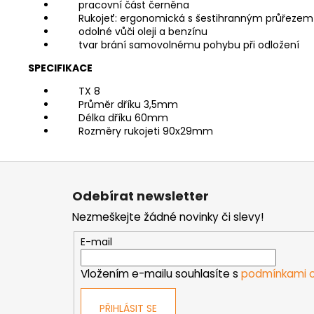
pracovní část černěna
Rukojeť: ergonomická s šestihranným průřezem
odolné vůči oleji a benzínu
tvar brání samovolnému pohybu při odložení
SPECIFIKACE
TX 8
Průměr dříku 3,5mm
Délka dříku 60mm
Rozměry rukojeti 90x29mm
Z
á
Odebírat newsletter
p
Nezmeškejte žádné novinky či slevy!
a
t
E-mail
í
Vložením e-mailu souhlasíte s
podmínkami o
PŘIHLÁSIT SE