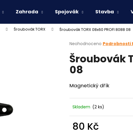
Zahrada
Spojovák
Stavba
Šroubovák TORX
Šroubovák TORX 08x60 PROFI 8088 08
Co potřebujete najít?
Průměrné
Neohodnoceno
Podrobnosti
hodnocení
Šroubovák 
produktu
HLEDAT
je
08
0,0
z
5
Doporučujeme
hvězdiček.
Magnetický dřík
Skladem
(2 ks)
80 Kč