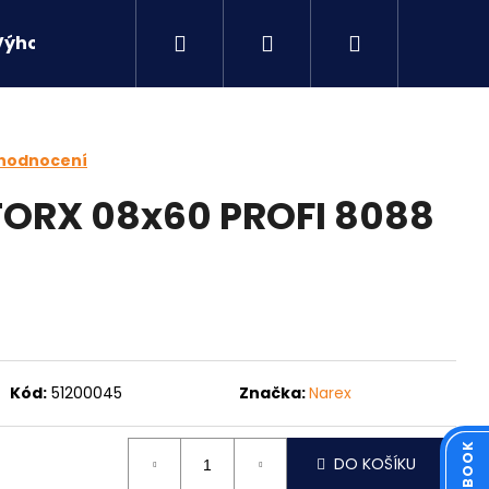
Hledat
Přihlášení
Nákupní
Výhodné sety
Kontakty
košík
 hodnocení
TORX 08x60 PROFI 8088
Kód:
51200045
Značka:
Narex
Následující
DO KOŠÍKU