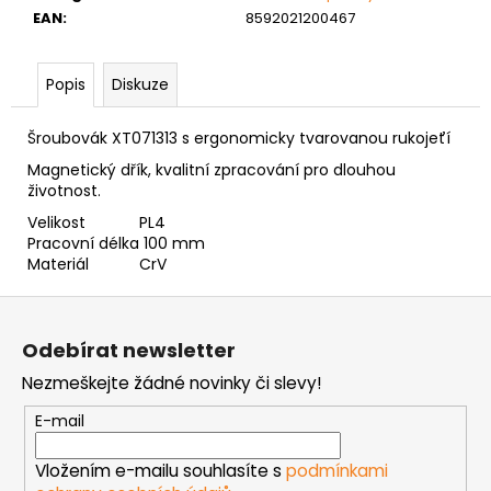
č
EAN
:
8592021200467
u
j
e
Popis
Diskuze
m
e
Šroubovák XT071313 s ergonomicky tvarovanou rukojeťí
Magnetický dřík, kvalitní zpracování pro dlouhou
NÝT
životnost.
TRHACÍ
Velikost
PL4
S
VELKOU
Pracovní délka
100 mm
HLAVOU
Materiál
CrV
PRŮMĚR
NÝTU
Z
4MM
á
AL/ST
Odebírat newsletter
p
1
Nezmeškejte žádné novinky či slevy!
Kč
a
t
E-mail
í
Vložením e-mailu souhlasíte s
podmínkami