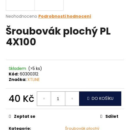
a
j
Průměrné
Neohodnoceno
Podrobnosti hodnocení
í
hodnocení
Šroubovák plochý PL
produktu
t
je
?
4X100
0,0
z
5
hvězdiček.
HLEDAT
Skladem
(>5 ks)
Kód:
60300312
Značka:
XTLINE
D
40 Kč
o
DO KOŠÍKU
p
Měrná
o
cena:
Zeptat se
Sdílet
r
u
Kategorie
:
Šroubovák plochý