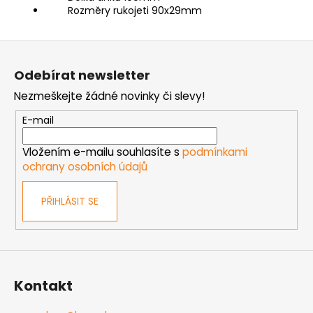
Rozměry rukojeti 90x29mm
Z
á
Odebírat newsletter
p
Nezmeškejte žádné novinky či slevy!
a
t
E-mail
í
Vložením e-mailu souhlasíte s
podmínkami
ochrany osobních údajů
PŘIHLÁSIT SE
Kontakt