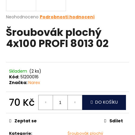
a
j
Průměrné
Neohodnoceno
Podrobnosti hodnocení
í
hodnocení
Šroubovák plochý
produktu
t
je
?
4x100 PROFI 8013 02
0,0
z
5
hvězdiček.
HLEDAT
Skladem
(2 ks)
Kód:
51200016
Značka:
Narex
D
70 Kč
o
DO KOŠÍKU
p
Měrná
o
cena:
Zeptat se
Sdílet
r
u
Kategorie
:
Šroubovák plochý