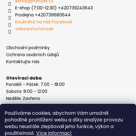
eshop
@
honzek.cz
E-shop (7:00-12:30) +420739243643
Prodejna +420739680644
Koukněte na náš Facebook
zelezarstvi.honzek
Obchodní podmínky
Ochrana osobních údajů
Kontaktujte nás
Otevírací doba
Pondělí - Pátek: 7:00 - 18:00
Sobota: 8:00 - 12:00
Neděle: Zavřeno
Používáme cookies, abychom Vám umožnili
pohodlné prohlížení webu a díky analýze provozu
webu neustále zlepšovali jeho funkce, výkon a
Instagram
použitelnost.
Více informací