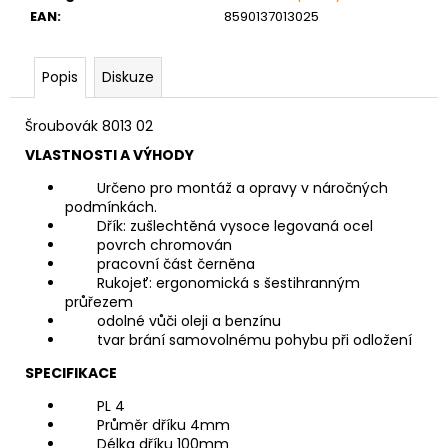
č
EAN
:
8590137013025
u
j
e
Popis
Diskuze
m
e
Šroubovák 8013 02
VLASTNOSTI A VÝHODY
VRUT
ZAPUŠTĚNÁ
Určeno pro montáž a opravy v náročných
HLAVA
podmínkách.
PRŮMĚR
Dřík: zušlechtěná vysoce legovaná ocel
6MM
povrch chromován
pracovní část černěna
0,60
Kč
Rukojeť: ergonomická s šestihranným
průřezem
odolné vůči oleji a benzínu
tvar brání samovolnému pohybu při odložení
SPECIFIKACE
PL 4
Průměr dříku 4mm
Délka dříku 100mm