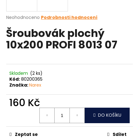
a
j
Průměrné
Neohodnoceno
Podrobnosti hodnocení
í
hodnocení
Šroubovák plochý
produktu
t
je
?
10x200 PROFI 8013 07
0,0
z
5
hvězdiček.
HLEDAT
Skladem
(2 ks)
Kód:
80200365
Značka:
Narex
D
160 Kč
o
Měrná
p
DO KOŠÍKU
cena:
o
r
u
Zeptat se
Sdílet