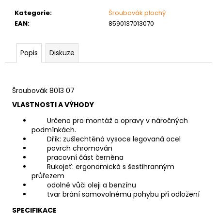
č
u
Kategorie
:
Šroubovák plochý
j
EAN
:
8590137013070
e
m
Popis
Diskuze
e
MATICE
Šroubovák 8013 07
ŠESTIHRANNÁ
PŘESNÁ
VLASTNOSTI A VÝHODY
NEREZ
0,30
Určeno pro montáž a opravy v náročných
Kč
podmínkách.
Dřík: zušlechtěná vysoce legovaná ocel
povrch chromován
pracovní část černěna
Rukojeť: ergonomická s šestihranným
průřezem
odolné vůči oleji a benzínu
tvar brání samovolnému pohybu při odložení
SPECIFIKACE