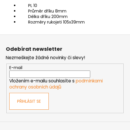
PL 10
Průměr dříku 8mm
Délka dříku 200mm
Rozměry rukojeti 105x39mm
Z
á
Odebírat newsletter
p
Nezmeškejte žádné novinky či slevy!
a
t
E-mail
í
Vložením e-mailu souhlasíte s
podmínkami
ochrany osobních údajů
PŘIHLÁSIT SE