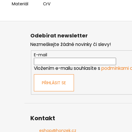
Materiál
CrV
Z
á
Odebírat newsletter
p
Nezmeškejte žádné novinky či slevy!
a
t
E-mail
í
Vložením e-mailu souhlasíte s
podmínkami o
PŘIHLÁSIT SE
Kontakt
eshop
@
honzek.cz