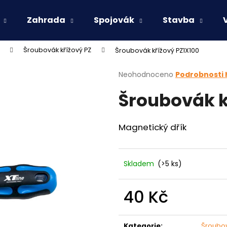
Zahrada
Spojovák
Stavba
Šroubovák křížový PZ
Šroubovák křížový PZ1X100
Co potřebujete najít?
Průměrné
Neohodnoceno
Podrobnosti
hodnocení
Šroubovák k
produktu
HLEDAT
je
0,0
z
Magnetický dřík
5
Doporučujeme
hvězdiček.
Skladem
(>5 ks)
40 Kč
Měrná
cena:
Kategorie
:
Šroubov