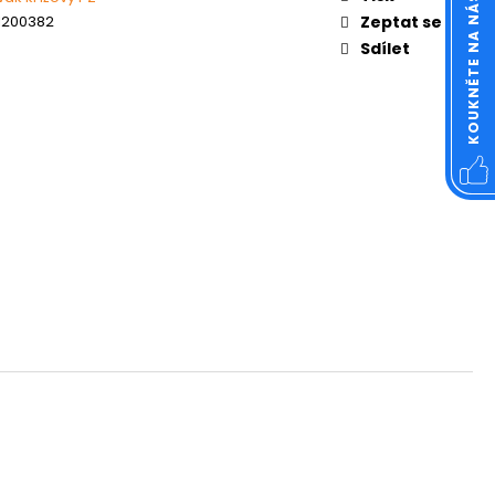
KOUKNĚTE NA NÁŠ FACEBOOK
OVÁ ČTVERCOVÁ NEREZ
1200382
Zeptat se
Sdílet