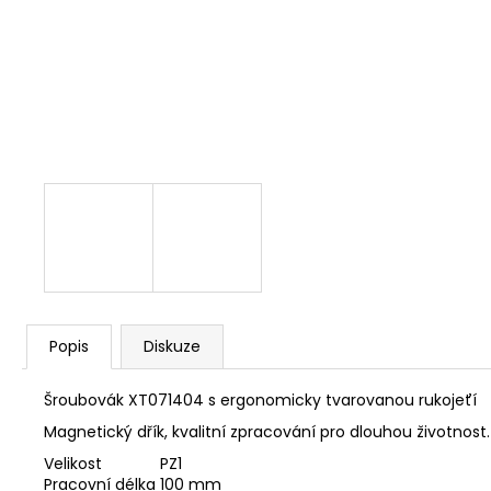
NÝT DUTÝ DVOJDÍLNÝ 3,5X10 NIKL
2 Kč
Popis
Diskuze
Šroubovák XT071404 s ergonomicky tvarovanou rukojeťí
Magnetický dřík, kvalitní zpracování pro dlouhou životnost.
Velikost
PZ1
Pracovní délka
100 mm