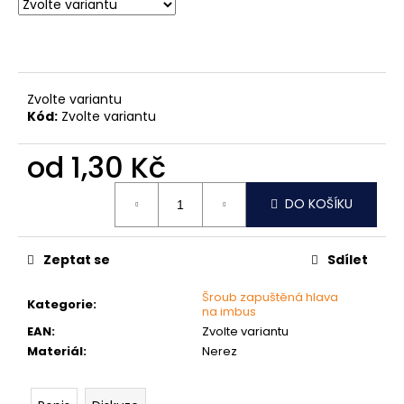
č
u
j
e
m
e
Zvolte variantu
Kód:
Zvolte variantu
NÝT
od
1,30 Kč
DUTÝ
DVOJDÍLNÝ
Měrná
3,5X10
DO KOŠÍKU
cena:
NIKL
2
Kč
Zeptat se
Sdílet
Šroub zapuštěná hlava
Kategorie
:
na imbus
EAN
:
Zvolte variantu
Materiál
:
Nerez