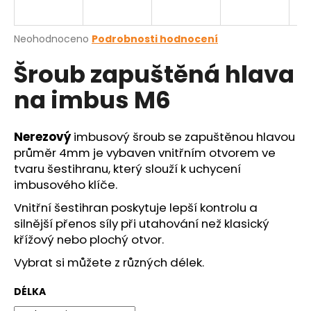
a
j
Průměrné
Neohodnoceno
Podrobnosti hodnocení
í
hodnocení
Šroub zapuštěná hlava
produktu
t
je
?
na imbus M6
0,0
z
5
hvězdiček.
Nerezový
imbusový šroub se zapuštěnou hlavou
průměr 4mm je vybaven vnitřním otvorem ve
HLEDAT
tvaru šestihranu, který slouží k uchycení
imbusového klíče.
Vnitřní šestihran poskytuje lepší kontrolu a
D
silnější přenos síly při utahování než klasický
o
křížový nebo plochý otvor.
p
Vybrat si můžete z různých délek.
o
r
DÉLKA
u