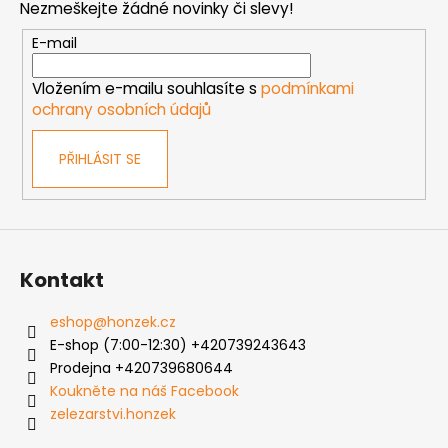
Nezmeškejte žádné novinky či slevy!
a
t
E-mail
í
Vložením e-mailu souhlasíte s
podmínkami
ochrany osobních údajů
PŘIHLÁSIT SE
Kontakt
eshop
@
honzek.cz
E-shop (7:00-12:30) +420739243643
Prodejna +420739680644
Koukněte na náš Facebook
zelezarstvi.honzek