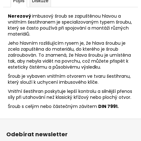
Popis
Diskuze
Nerezový
imbusový šroub se zapuštěnou hlavou a
vnitřním šestihranem je specializovaným typem šroubu,
který se často používá při spojování a montáži různých
materiálů.
Jeho hlavním rozlišujícím rysem je, že hlava šroubu je
zcela zapuštěna do materiálu, do kterého je šroub
zašroubován.
To znamená, že hlava šroubu je umístěna
tak, aby nebyla vidět na povrchu, což můžete přispět k
esteticky čistému a působivému výsledku.
Šroub je vybaven vnitřním otvorem ve tvaru šestihranu,
který slouží k uchycení imbusového klíče.
Vnitřní šestihran poskytuje lepší kontrolu a silnější přenos
síly při utahování než klasický křížový nebo plochý otvor.
Šroub s celým nebo částečným závitem
DIN 7991.
Z
á
Odebírat newsletter
p