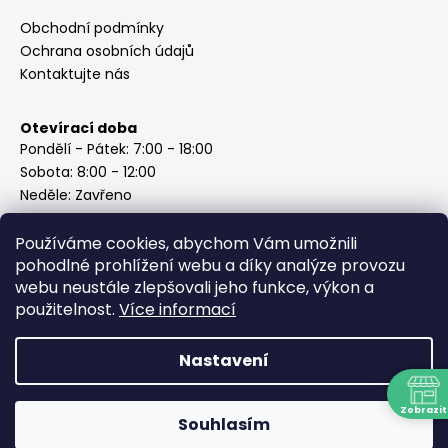
Obchodní podmínky
Ochrana osobních údajů
Kontaktujte nás
Otevírací doba
Pondělí - Pátek: 7:00 - 18:00
Sobota: 8:00 - 12:00
Neděle: Zavřeno
Používáme cookies, abychom Vám umožnili
pohodlné prohlížení webu a díky analýze provozu
webu neustále zlepšovali jeho funkce, výkon a
Instagram
použitelnost.
Více informací
Nastavení
Vytvořil Shoptet
Copyright 2026
ABC Železářství Honzek
. Všechna práva
Zobrazit
Souhlasím
vyhrazena.
N