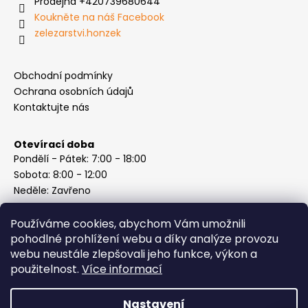
Prodejna +420739680644
Koukněte na náš Facebook
zelezarstvi.honzek
Obchodní podmínky
Ochrana osobních údajů
Kontaktujte nás
Otevírací doba
Pondělí - Pátek: 7:00 - 18:00
Sobota: 8:00 - 12:00
Neděle: Zavřeno
Používáme cookies, abychom Vám umožnili
pohodlné prohlížení webu a díky analýze provozu
webu neustále zlepšovali jeho funkce, výkon a
Instagram
použitelnost.
Více informací
Nastavení