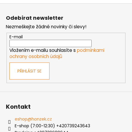
Z
á
Odebírat newsletter
p
Nezmeškejte žádné novinky či slevy!
a
t
E-mail
í
Vložením e-mailu souhlasíte s
podmínkami
ochrany osobních údajů
PŘIHLÁSIT SE
Kontakt
eshop
@
honzek.cz
E-shop (7:00-12:30) +420739243643