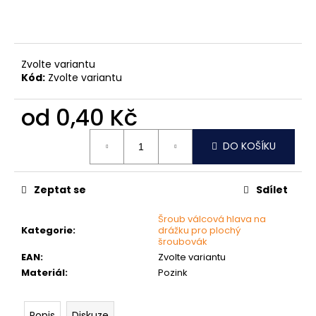
č
u
j
e
m
Zvolte variantu
e
Kód:
Zvolte variantu
od
0,40 Kč
NÝT
TRHACÍ
Měrná
S
DO KOŠÍKU
cena:
VELKOU
HLAVOU
PRŮMĚR
Zeptat se
Sdílet
NÝTU
4MM
AL/ST
Šroub válcová hlava na
Kategorie
:
drážku pro plochý
1
šroubovák
Kč
EAN
:
Zvolte variantu
Materiál
:
Pozink
Popis
Diskuze