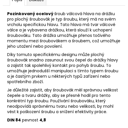
Pozinkovaný ocelový
šroub válcová hlava na drážku
pro plochý šroubovák je typ šroubu, který má na svém
vrcholu specifickou hlavu. Tato hlava má tvar válcové
válce a je vybavena drážkou, která slouží k uchopení
šroubováku. Tato drážka umožňuje přenos točivého
momentu mezi šroubovákem a šroubem, což umožňuje
jeho utažení nebo povolení.
Díky tomuto specifickému designu může plochý
šroubovák snadno zasunout svou čepel do drážky hlavy
a zajistit tak spolehlivý kontakt pro pohyb šroubu. To
umožňuje jednodušší manipulaci s tímto typem šroubu
a je častým prvkem u některých typů zařízení nebo
spotřebního zboží.
Je důležité zajistit, aby šroubovák měl správnou velikost
čepele a tvaru drážky, aby se přesně hodil pro tento
konkrétní typ šroubu. Používání šroubováku, který
neodpovídá správnému tvaru nebo velikosti, by mohl
vést k poškození šroubu a snížení efektivity práce.
DIN 84
pevnost
4
,8