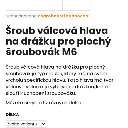
a
j
Průměrné
Neohodnoceno
Podrobnosti hodnocení
í
hodnocení
Šroub válcová hlava
produktu
t
je
?
na drážku pro plochý
0,0
z
šroubovák M6
5
hvězdiček.
Šroub válcová hlava na drážku pro plochý
HLEDAT
šroubovák je typ šroubu, který má na svém
vrcholu specifickou hlavu. Tato hlava má tvar
válcové válce a je vybavena drážkou, která
D
slouží k uchopení šroubováku.
o
Můžete si vybrat z
různých délek.
p
o
DÉLKA
r
u