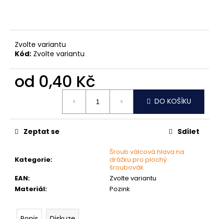
č
u
j
e
m
Zvolte variantu
e
Kód:
Zvolte variantu
od
0,40 Kč
NÝT
TRHACÍ
Měrná
S
DO KOŠÍKU
cena:
VELKOU
HLAVOU
PRŮMĚR
Zeptat se
Sdílet
NÝTU
4MM
AL/ST
Šroub válcová hlava na
Kategorie
:
drážku pro plochý
1
šroubovák
Kč
EAN
:
Zvolte variantu
Materiál
:
Pozink
Popis
Diskuze