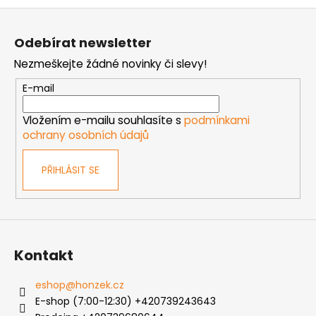
Z
á
Odebírat newsletter
p
Nezmeškejte žádné novinky či slevy!
a
t
E-mail
í
Vložením e-mailu souhlasíte s
podmínkami
ochrany osobních údajů
PŘIHLÁSIT SE
Kontakt
eshop
@
honzek.cz
E-shop (7:00-12:30) +420739243643