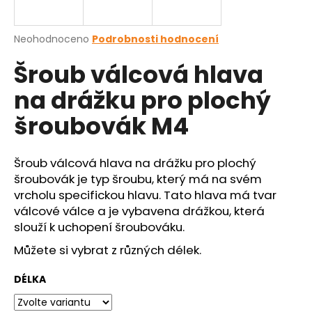
a
j
Průměrné
Neohodnoceno
Podrobnosti hodnocení
í
hodnocení
Šroub válcová hlava
produktu
t
je
?
na drážku pro plochý
0,0
z
šroubovák M4
5
hvězdiček.
Šroub válcová hlava na drážku pro plochý
HLEDAT
šroubovák je typ šroubu, který má na svém
vrcholu specifickou hlavu. Tato hlava má tvar
válcové válce a je vybavena drážkou, která
D
slouží k uchopení šroubováku.
o
Můžete si vybrat z různých délek.
p
o
DÉLKA
r
u