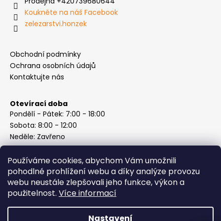
Prodejna +420739680644
Koukněte na náš Facebook
zelezarstvi.honzek
Obchodní podmínky
Ochrana osobních údajů
Kontaktujte nás
Otevírací doba
Pondělí - Pátek: 7:00 - 18:00
Sobota: 8:00 - 12:00
Neděle: Zavřeno
Používáme cookies, abychom Vám umožnili
pohodlné prohlížení webu a díky analýze provozu
webu neustále zlepšovali jeho funkce, výkon a
Instagram
použitelnost.
Více informací
Nastavení