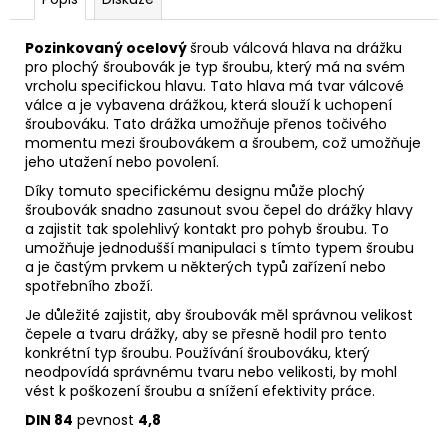
Pozinkovaný ocelový
šroub válcová hlava na drážku
pro plochý šroubovák je typ šroubu, který má na svém
vrcholu specifickou hlavu. Tato hlava má tvar válcové
válce a je vybavena drážkou, která slouží k uchopení
šroubováku. Tato drážka umožňuje přenos točivého
momentu mezi šroubovákem a šroubem, což umožňuje
jeho utažení nebo povolení.
Díky tomuto specifickému designu může plochý
šroubovák snadno zasunout svou čepel do drážky hlavy
a zajistit tak spolehlivý kontakt pro pohyb šroubu. To
umožňuje jednodušší manipulaci s tímto typem šroubu
a je častým prvkem u některých typů zařízení nebo
spotřebního zboží.
Je důležité zajistit, aby šroubovák měl správnou velikost
čepele a tvaru drážky, aby se přesně hodil pro tento
konkrétní typ šroubu. Používání šroubováku, který
neodpovídá správnému tvaru nebo velikosti, by mohl
vést k poškození šroubu a snížení efektivity práce.
DIN 84
pevnost
4
,8