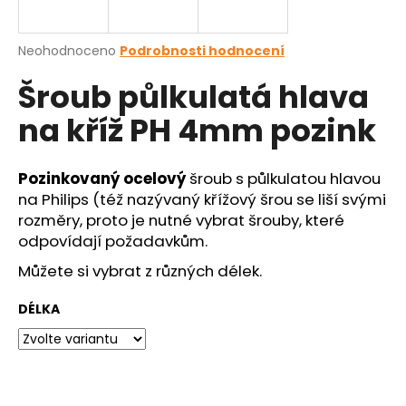
a
j
Průměrné
Neohodnoceno
Podrobnosti hodnocení
í
hodnocení
Šroub půlkulatá hlava
produktu
t
je
?
na kříž PH 4mm pozink
0,0
z
5
hvězdiček.
Pozinkovaný
ocelový
šroub s půlkulatou hlavou
na Philips (též nazývaný křížový šrou se liší svými
HLEDAT
rozměry, proto je nutné vybrat šrouby, které
odpovídají požadavkům.
Můžete si vybrat z
různých délek.
D
o
DÉLKA
p
o
r
u