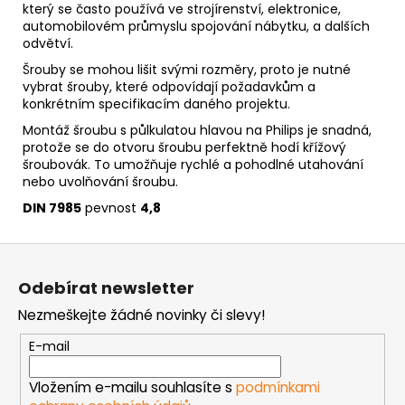
který se často používá ve strojírenství, elektronice,
automobilovém průmyslu spojování nábytku, a dalších
odvětví.
Šrouby se mohou lišit svými rozměry, proto je nutné
vybrat šrouby, které odpovídají požadavkům a
konkrétním specifikacím daného projektu.
Montáž šroubu s půlkulatou hlavou na Philips je snadná,
protože se do otvoru šroubu perfektně hodí křížový
šroubovák. To umožňuje rychlé a pohodlné utahování
nebo uvolňování šroubu.
DIN 7985
pevnost
4
,8
Z
á
Odebírat newsletter
p
Nezmeškejte žádné novinky či slevy!
a
t
E-mail
í
Vložením e-mailu souhlasíte s
podmínkami