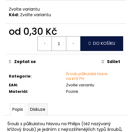
č
u
Zvolte variantu
j
Kód:
Zvolte variantu
e
m
od
0,30 Kč
e
Měrná
DO KOŠÍKU
cena:
VRUT
ZAPUŠTĚNÁ
HLAVA
Zeptat se
Sdílet
PRŮMĚR
6MM
Šroub půlkulatá hlava
Kategorie
:
0,60
na kříž PH
Kč
EAN
:
Zvolte variantu
Materiál
:
Pozink
Popis
Diskuze
Šroub s půlkulatou hlavou na Philips (též nazývaný
křížový šroub) je jedním z nejrozšířenějších typů šroubů,