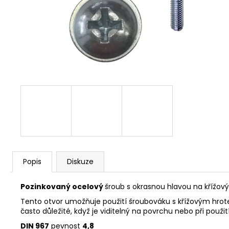
NÝT DUTÝ DVOJDÍLNÝ 3,5X10 NIKL
2 Kč
Popis
Diskuze
Pozinkovaný ocelový
šroub s okrasnou hlavou na křížový
Tento otvor umožňuje použití šroubováku s křížovým hro
často důležité, když je viditelný na povrchu nebo při použit
DIN 967
pevnost
4
,8