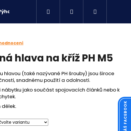
Hledat
Přihlášení
Nákupní
Výhodné sety
Kontakty
košík
 hodnocení
ná hlava na kříž PH M5
u hlavou (také nazývané PH šrouby) jsou široce
čnosti, snadnému použití a odolnosti.
 nábytku jako součást spojovacích článků nebo k
chytek.
 délek.
Následující