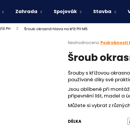
Zahrada
Spojovák
Stavba
říž PH
Šroub okrasná hlava na kříž PH M5
Co potřebujete najít?
Průměrné
Neohodnoceno
Podrobnosti
hodnocení
Šroub okras
produktu
HLEDAT
je
0,0
z
Šrouby s křížovou okrasno
5
Doporučujeme
používané díky své prakti
hvězdiček.
Jsou oblíbené při
montáži
připevnění lišt, madel a ú
Můžete si vybrat z různých
DÉLKA