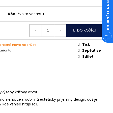
KOUKNĚTE NA NÁŠ FACEBOOK
OVÁ ČTVERCOVÁ NEREZ
Kód:
Zvolte variantu
DO KOŠÍKU
Tisk
krasná hlava na kříž PH
variantu
Zeptat se
Sdílet
yvýšený křížový otvor.
amená, že šroub má esteticky příjemný design, což je
 kde vzhled hraje roli.