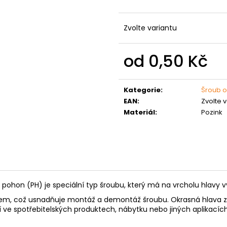
MATICE ŠESTIHRANNÁ PRODLOUŽENÁ
PODLOŽKA PÉR
POZINK
0,10 Kč
1,50 Kč
Zvolte variantu
od
0,50 Kč
Měrná
cena:
Kategorie
:
Šroub o
EAN
:
Zvolte 
Materiál
:
Pozink
 pohon (PH) je speciální typ šroubu, který má na vrcholu hlavy v
tem, což usnadňuje montáž a demontáž šroubu. Okrasná hlava zn
í ve spotřebitelských produktech, nábytku nebo jiných aplikacích,