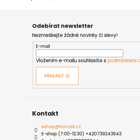
Z
á
Odebírat newsletter
p
Nezmeškejte žádné novinky či slevy!
a
t
E-mail
í
Vložením e-mailu souhlasíte s
podmínkami o
PŘIHLÁSIT SE
Kontakt
eshop
@
honzek.cz
E-shop (7:00-12:30) +420739243643