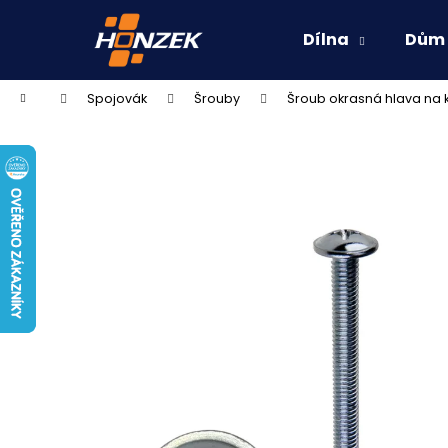
K
Přejít
na
o
Dílna
Dům
obsah
Zpět
Zpět
š
do
do
í
Domů
Spojovák
Šrouby
Šroub okrasná hlava na k
k
obchodu
obchodu