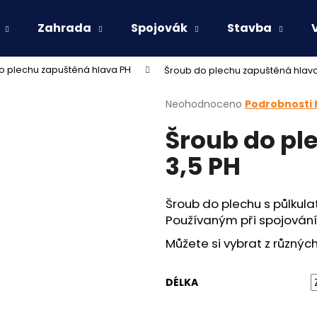
Zahrada
Spojovák
Stavba
o plechu zapuštěná hlava PH
Šroub do plechu zapuštěná hlava
Co potřebujete najít?
Průměrné
Neohodnoceno
Podrobnosti
hodnocení
Šroub do pl
produktu
HLEDAT
je
3,5 PH
0,0
z
5
Doporučujeme
hvězdiček.
Šroub do plechu s půlkul
Používaným při spojování
Můžete si vybrat z různýc
DÉLKA