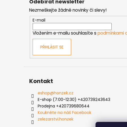
Odebírat newsletter
p
Nezmeškejte žádné novinky či slevy!
a
t
E-mail
í
Vložením e-mailu souhlasíte s
podmínkami o
PŘIHLÁSIT SE
Kontakt
eshop
@
honzek.cz
E-shop (7:00-12:30) +420739243643
Prodejna +420739680644
Koukněte na náš Facebook
zelezarstvi.honzek