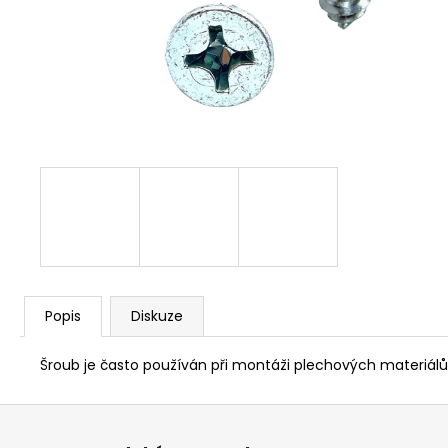
NÝT DUTÝ DVOJDÍLNÝ 3,5X10 NIKL
2 Kč
Popis
Diskuze
Šroub je často používán při montáži plechových materiálů, 
Z
á