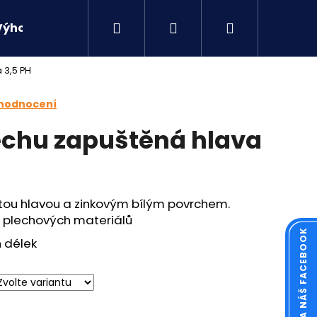
Hledat
Přihlášení
Nákupní
Výhodné sety
Kontakty
 3,5 PH
košík
 hodnocení
echu zapuštěná hlava
atou hlavou a zinkovým bílým povrchem.
 plechových materiálů
KOUKNĚTE NA NÁŠ FACEBOOK
h délek
Následující