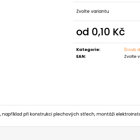
MATICE ŠESTIHRANNÁ PRODLOUŽENÁ
PODLOŽKA PÉR
POZINK
0,10 Kč
Zvolte variantu
1,50 Kč
od
0,10 Kč
Měrná
cena:
Kategorie
:
Šroub d
EAN
:
Zvolte 
například při konstrukci plechových střech, montáži elektroinsta