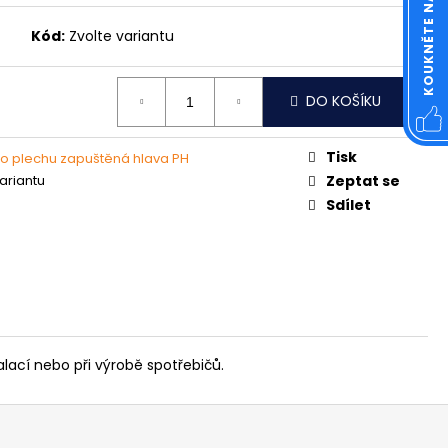
OVÁ ČTVERCOVÁ NEREZ
Kód:
Zvolte variantu
DO KOŠÍKU
Tisk
o plechu zapuštěná hlava PH
variantu
Zeptat se
Sdílet
lací nebo při výrobě spotřebičů.