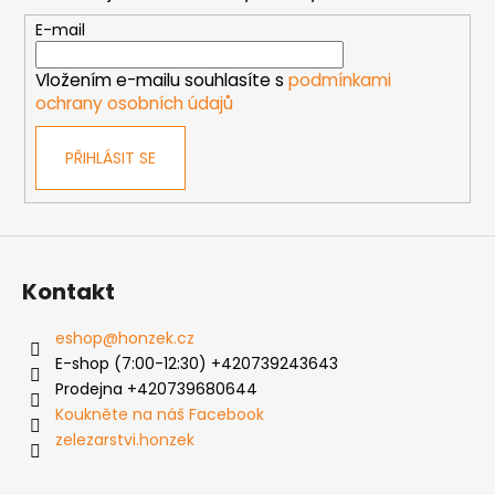
a
t
E-mail
í
Vložením e-mailu souhlasíte s
podmínkami
ochrany osobních údajů
PŘIHLÁSIT SE
Kontakt
eshop
@
honzek.cz
E-shop (7:00-12:30) +420739243643
Prodejna +420739680644
Koukněte na náš Facebook
zelezarstvi.honzek