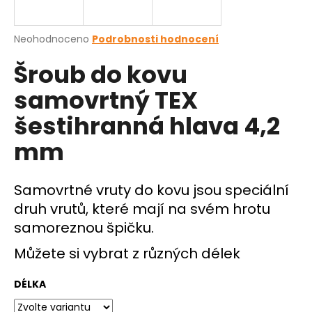
a
j
Průměrné
Neohodnoceno
Podrobnosti hodnocení
í
hodnocení
Šroub do kovu
produktu
t
je
?
samovrtný TEX
0,0
z
šestihranná hlava 4,2
5
hvězdiček.
mm
HLEDAT
Samovrtné vruty do kovu jsou speciální
druh vrutů, které mají na svém hrotu
D
samoreznou špičku.
o
p
Můžete si vybrat z různých délek
o
r
DÉLKA
u