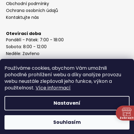
Obchodní podmínky
Ochrana osobních údajů
Kontaktujte nás
Otevírací doba
Pondělí - Pátek: 7:00 - 18:00
Sobota: 8:00 - 12:00
Neděle: Zavřeno
Používáme cookies, abychom Vám umožnili
pohodlné prohlížení webu a díky analýze provozu
webu neustále zlepšovali jeho funkce, výkon a
Instagram
použitelnost.
Více informací
Nastavení
Vytvořil Shoptet
Copyright 2026
ABC Železářství Honzek
. Všechna práva
Zobrazit
Souhlasím
vyhrazena.
N