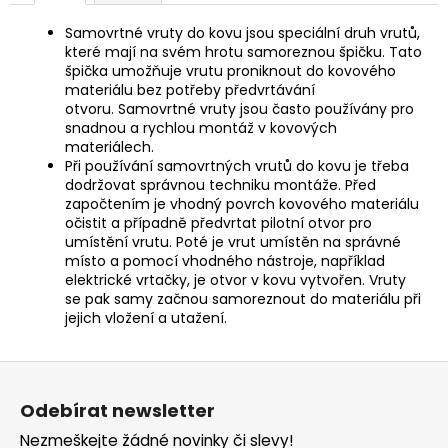
Samovrtné vruty do kovu jsou speciální druh vrutů,
které mají na svém hrotu samoreznou špičku.
Tato
špička umožňuje vrutu proniknout do kovového
materiálu bez potřeby předvrtávání
otvoru.
Samovrtné vruty jsou často používány pro
snadnou a rychlou montáž v kovových
materiálech.
Při používání samovrtných vrutů do kovu je třeba
dodržovat správnou techniku ​​montáže. Před
započtením je vhodný povrch kovového materiálu
očistit a případně předvrtat pilotní otvor pro
umístění vrutu. Poté je vrut umístěn na správné
místo a pomocí vhodného nástroje, například
elektrické vrtačky, je otvor v kovu vytvořen. Vruty
se pak samy začnou samoreznout do materiálu při
jejich vložení a utažení.
Z
á
Odebírat newsletter
p
Nezmeškejte žádné novinky či slevy!