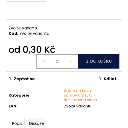
č
u
j
e
m
Zvolte variantu
e
Kód:
Zvolte variantu
od
0,30 Kč
MATICE
ŠESTIHRANNÁ
Měrná
PŘESNÁ
DO KOŠÍKU
cena:
NEREZ
0,30
Kč
Zeptat se
Sdílet
Šroub do kovu
Kategorie
:
samovrtný TEX,
šestihranná hlava
EAN
:
Zvolte variantu
Popis
Diskuze