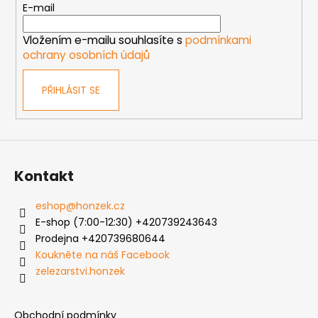
t
E-mail
í
Vložením e-mailu souhlasíte s
podmínkami
ochrany osobních údajů
PŘIHLÁSIT SE
Kontakt
eshop
@
honzek.cz
E-shop (7:00-12:30) +420739243643
Prodejna +420739680644
Koukněte na náš Facebook
zelezarstvi.honzek
Obchodní podmínky