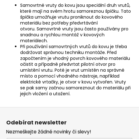
Samovrtné vruty do kovu jsou speciální druh vrutů,
které mají na svém hrotu samoreznou špičku.
Tato
špička umožňuje vrutu proniknout do kovového
materiálu bez potřeby předvrtávání
otvoru.
Samovrtné vruty jsou často používány pro
snadnou a rychlou montáž v kovových
materiálech.
Při používání samovrtných vrutů do kovu je třeba
dodržovat správnou techniku ​​montáže. Před
započtením je vhodný povrch kovového materiálu
očistit a případně předvrtat pilotní otvor pro
umístění vrutu. Poté je vrut umístěn na správné
místo a pomocí vhodného nástroje, například
elektrické vrtačky, je otvor v kovu vytvořen. Vruty
se pak samy začnou samoreznout do materiálu při
jejich vložení a utažení.
Z
á
Odebírat newsletter
p
Nezmeškejte žádné novinky či slevy!
a