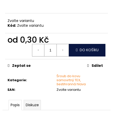
č
u
j
e
Zvolte variantu
m
Kód:
Zvolte variantu
e
od
0,30 Kč
MATICE
Měrná
ŠESTIHRANNÁ
DO KOŠÍKU
cena:
PŘESNÁ
NEREZ
0,30
Zeptat se
Sdílet
Kč
Šroub do kovu
Kategorie
:
samovrtný TEX,
šestihranná hlava
EAN
:
Zvolte variantu
Popis
Diskuze