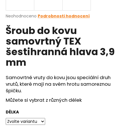
a
j
Průměrné
Neohodnoceno
Podrobnosti hodnocení
í
hodnocení
Šroub do kovu
produktu
t
je
?
samovrtný TEX
0,0
z
šestihranná hlava 3,9
5
hvězdiček.
mm
HLEDAT
Samovrtné vruty do kovu jsou speciální druh
vrutů, které mají na svém hrotu samoreznou
špičku.
D
o
Můžete si vybrat z různých délek
p
o
DÉLKA
r
u