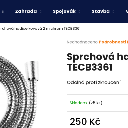
Zahrada
Spojovák
Stavba
rchová hadice kovová 2 m chrom TECB3361
Co potřebujete najít?
Průměrné
Neohodnoceno
Podrobnosti
hodnocení
Sprchová h
produktu
HLEDAT
je
TECB3361
0,0
z
5
Doporučujeme
hvězdiček.
Odolná proti zkroucení
Skladem
(>5 ks)
250 Kč