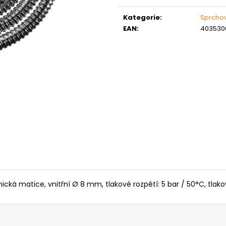
Měrná
MATICE ŠESTIHRANNÁ PRODLOUŽENÁ
PODLOŽKA PÉR
POZINK
cena:
0,10 Kč
Kategorie
:
Sprcho
1,50 Kč
EAN
:
403530
nická matice, vnitřní Ø 8 mm, tlakové rozpětí: 5 bar / 50°C, tlakov