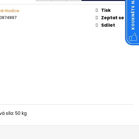
OVÁ ČTVERCOVÁ NEREZ
Tisk
vé Hadice
0874897
Zeptat se
Sdílet
á síla: 50 kg