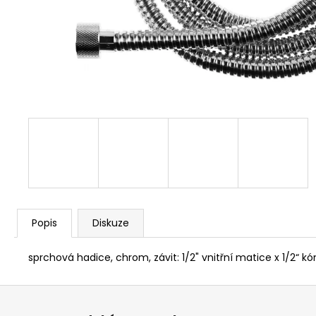
NÝT DUTÝ DVOJDÍLNÝ 3,5X10 NIKL
2 Kč
Popis
Diskuze
sprchová hadice, chrom, závit: 1/2" vnitřní matice x 1/2“ kó
Z
á