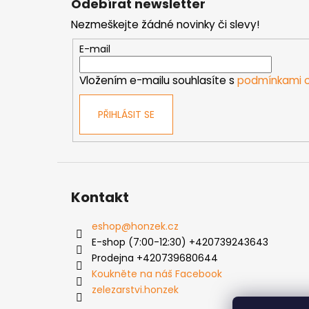
Odebírat newsletter
p
Nezmeškejte žádné novinky či slevy!
a
t
E-mail
í
Vložením e-mailu souhlasíte s
podmínkami o
PŘIHLÁSIT SE
Kontakt
eshop
@
honzek.cz
E-shop (7:00-12:30) +420739243643
Prodejna +420739680644
Koukněte na náš Facebook
zelezarstvi.honzek