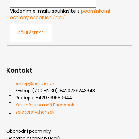
í
Vložením e-mailu souhlasíte s
podmínkami
ochrany osobních údajů
PŘIHLÁSIT SE
Kontakt
eshop
@
honzek.cz
E-shop (7:00-12:30) +420739243643
Prodejna +420739680644
Koukněte na náš Facebook
zelezarstvi.honzek
Obchodní podmínky
Ochrana osobních údajů