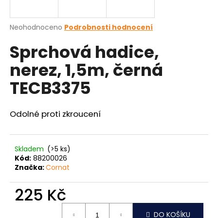
a
j
Průměrné
Neohodnoceno
Podrobnosti hodnocení
í
hodnocení
Sprchová hadice,
produktu
t
je
?
nerez, 1,5m, černá
0,0
z
TECB3375
5
hvězdiček.
Odolné proti zkroucení
HLEDAT
Skladem
(>5 ks)
D
Kód:
88200026
o
Značka:
Cornat
p
o
225 Kč
r
Měrná
u
DO KOŠÍKU
cena: