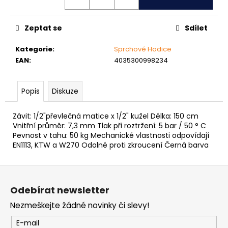
č
u
j
Zeptat se
Sdílet
e
m
Kategorie
:
Sprchové Hadice
e
EAN
:
4035300998234
NÝT
Popis
Diskuze
TRHACÍ
S
VELKOU
Závit: 1/2"převlečná matice x 1/2" kužel Délka: 150 cm
HLAVOU
Vnitřní průměr: 7,3 mm Tlak při roztržení: 5 bar / 50 ° C
PRŮMĚR
Pevnost v tahu: 50 kg Mechanické vlastnosti odpovídají
NÝTU
EN1113, KTW a W270 Odolné proti zkroucení Černá barva
4MM
AL/ST
Z
1
Kč
á
Odebírat newsletter
p
Nezmeškejte žádné novinky či slevy!
a
t
E-mail