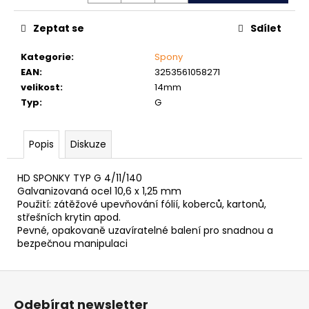
č
u
Zeptat se
Sdílet
j
e
Kategorie
:
Spony
m
EAN
:
3253561058271
e
velikost
:
14mm
Typ
:
G
MATICE
ŠESTIHRANNÁ
PŘESNÁ
Popis
Diskuze
POZINK
0,10
HD SPONKY TYP G 4/11/140
Kč
Galvanizovaná ocel 10,6 x 1,25 mm
Použití: zátěžové upevňování fólií, koberců, kartonů,
střešních krytin apod.
Pevné, opakovaně uzavíratelné balení pro snadnou a
bezpečnou manipulaci
Z
á
Odebírat newsletter