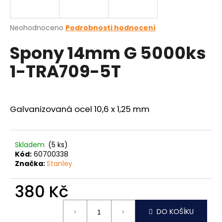
a
j
Průměrné
Neohodnoceno
Podrobnosti hodnocení
í
hodnocení
Spony 14mm G 5000ks
produktu
t
je
?
1-TRA709-5T
0,0
z
5
hvězdiček.
Galvanizovaná ocel 10,6 x 1,25 mm
HLEDAT
Skladem
(5 ks)
Kód:
60700338
D
Značka:
Stanley
o
p
380 Kč
o
r
Měrná
u
DO KOŠÍKU
cena: