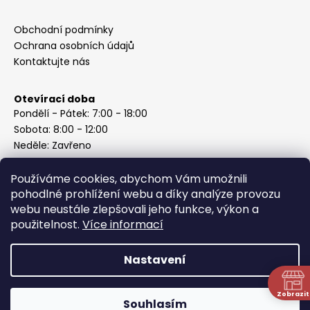
Obchodní podmínky
Ochrana osobních údajů
Kontaktujte nás
Otevírací doba
Pondělí - Pátek: 7:00 - 18:00
Sobota: 8:00 - 12:00
Neděle: Zavřeno
Používáme cookies, abychom Vám umožnili
pohodlné prohlížení webu a díky analýze provozu
webu neustále zlepšovali jeho funkce, výkon a
Instagram
použitelnost.
Více informací
Nastavení
Vytvořil Shoptet
Copyright 2026
ABC Železářství Honzek
. Všechna práva
Zobrazit
Souhlasím
vyhrazena.
N