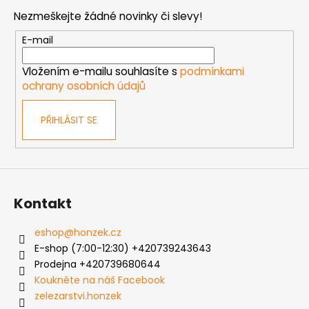
p
Nezmeškejte žádné novinky či slevy!
a
t
E-mail
í
Vložením e-mailu souhlasíte s
podmínkami
ochrany osobních údajů
PŘIHLÁSIT SE
Kontakt
eshop
@
honzek.cz
E-shop (7:00-12:30) +420739243643
Prodejna +420739680644
Koukněte na náš Facebook
zelezarstvi.honzek