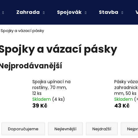
Zahrada
Spojovák
Stavba
Spojky a vázací pásky
Co potřebujete najít?
Spojky a vázací pásky
HLEDAT
Nejprodávanější
Spojka upínací na
Pásky váza
Doporučujeme
rostliny, 70 mm,
zahradnick
12 ks
mm, 50 ks
Skladem
(4 ks)
Skladem
(
39 Kč
43 Kč
Ř
a
Doporučujeme
Nejlevnější
Nejdražší
Nejp
z