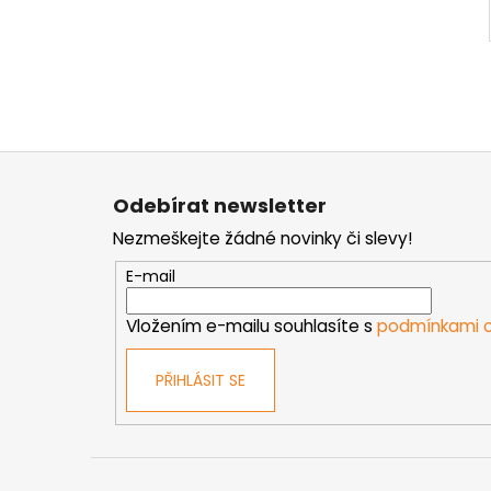
Z
á
Odebírat newsletter
p
Nezmeškejte žádné novinky či slevy!
a
t
E-mail
í
Vložením e-mailu souhlasíte s
podmínkami o
PŘIHLÁSIT SE