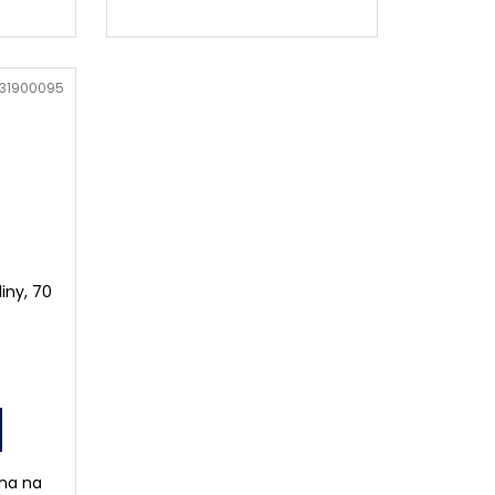
31900095
liny, 70
ona na