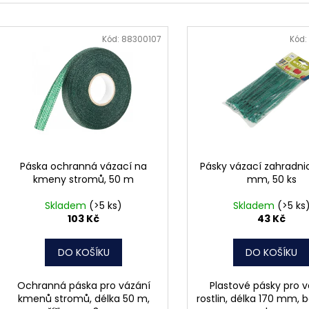
MATICE ŠESTIHRANNÁ PRODLOUŽENÁ
PODLOŽKA PÉR
e
POZINK
V
0,10 Kč
n
1,50 Kč
ý
Kód:
88300107
Kód:
í
p
p
i
r
s
o
p
d
r
u
o
k
d
Páska ochranná vázací na
Pásky vázací zahradnic
t
kmeny stromů, 50 m
mm, 50 ks
u
ů
k
Skladem
(>5 ks)
Skladem
(>5 ks
t
103 Kč
43 Kč
ů
DO KOŠÍKU
DO KOŠÍKU
Ochranná páska pro vázání
Plastové pásky pro v
kmenů stromů, délka 50 m,
rostlin, délka 170 mm, 