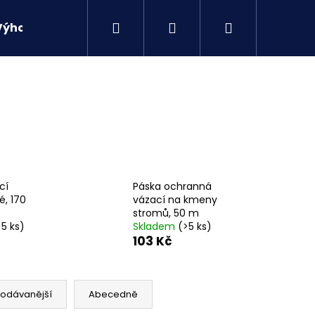
Hledat
Přihlášení
Nákupní
Výhodné sety
Kontakty
košík
cí
Páska ochranná
é, 170
vázací na kmeny
stromů, 50 m
>5 ks)
Skladem
(>5 ks)
103 Kč
Následující
rodávanější
Abecedně