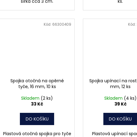
šířka cca 3 cm.
ks.
Kód:
66300409
Kód:
Spojka otočná na opěrné
Spojka upínací na rost
tyče, 16 mm, 10 ks
mm, 12 ks
Skladem
(2 ks)
Skladem
(4 ks)
33 Kč
39 Kč
DO KOŠÍKU
DO KOŠÍKU
Plastová otočná spojka pro tyče
Plastová upínací sp