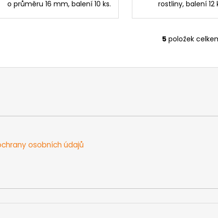
o průměru 16 mm, balení 10 ks.
rostliny, balení 12 
5
položek celke
O
v
l
á
d
a
c
í
p
r
chrany osobních údajů
v
k
y
v
ý
p
i