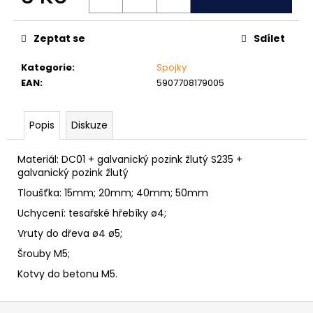
č
Měrná
u
cena:
j
Zeptat se
Sdílet
e
m
Kategorie
:
Spojky
e
EAN
:
5907708179005
NÝT
Popis
Diskuze
TRHACÍ
S
VELKOU
Materiál: DC01 + galvanický pozink žlutý S235 +
HLAVOU
galvanický pozink žlutý
PRŮMĚR
NÝTU
Tloušťka: 15mm; 20mm; 40mm; 50mm
4MM
Uchycení: tesařské hřebíky ø4;
AL/ST
1
Vruty do dřeva ø4 ø5;
Kč
Šrouby M5;
Kotvy do betonu M5.
Z