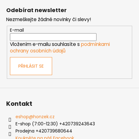
á
Odebírat newsletter
p
Nezmeškejte žádné novinky či slevy!
a
t
E-mail
í
Vložením e-mailu souhlasíte s
podmínkami
ochrany osobních údajů
PŘIHLÁSIT SE
Kontakt
eshop
@
honzek.cz
E-shop (7:00-12:30) +420739243643
Prodejna +420739680644
Koukněte na náš Facebook