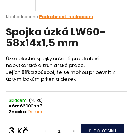
a
j
Průměrné
Neohodnoceno
Podrobnosti hodnocení
í
hodnocení
Spojka úzká LW60-
produktu
t
je
?
58x14x1,5 mm
0,0
z
5
hvězdiček.
Úzké ploché spojky určené pro drobné
nábytkářské a truhlářské práce.
HLEDAT
Jejích šířka způsobí, že se mohou připevnit k
úzkým bokům prken a desek
D
o
Skladem
(>5 ks)
Kód:
66000447
p
Značka:
Domax
o
r
u
3 Kč
DO KOŠÍKU