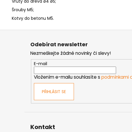
Vruty do dřeva ø4 ø5;
Šrouby M5;
Kotvy do betonu M5.
Z
á
Odebírat newsletter
p
Nezmeškejte žádné novinky či slevy!
a
t
E-mail
í
Vložením e-mailu souhlasíte s
podmínkami o
PŘIHLÁSIT SE
Kontakt