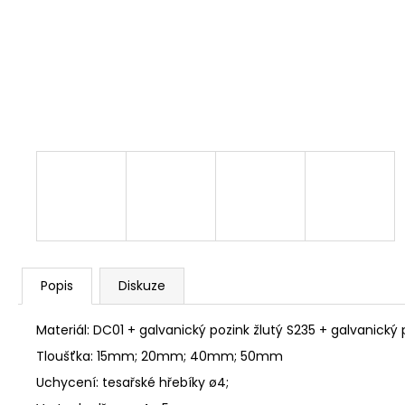
NÝT DUTÝ DVOJDÍLNÝ 3,5X10 NIKL
2 Kč
Popis
Diskuze
Materiál: DC01 + galvanický pozink žlutý S235 + galvanický 
Tloušťka: 15mm; 20mm; 40mm; 50mm
Uchycení: tesařské hřebíky ø4;