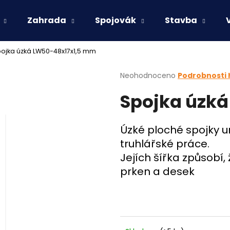
Zahrada
Spojovák
Stavba
ojka úzká LW50-48x17x1,5 mm
Co potřebujete najít?
Průměrné
Neohodnoceno
Podrobnosti
hodnocení
Spojka úzk
produktu
HLEDAT
je
0,0
z
Úzké ploché spojky 
5
Doporučujeme
truhlářské práce.
hvězdiček.
Jejích šířka způsobí
prken a desek