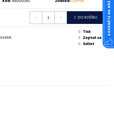
KOUKNĚTE NA NÁŠ FACEBOOK
Kód:
66000050
Značka:
Domax
OVÁ ČTVERCOVÁ NEREZ
DO KOŠÍKU
Tisk
8144515
Zeptat se
Sdílet