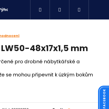
Hledat
Přihlášení
Nákupní
Výhodné sety
Kontakty
košík
 hodnocení
á LW50-48x17x1,5 mm
určené pro drobné nábytkářské a
, že se mohou připevnit k úzkým bokům
Následující