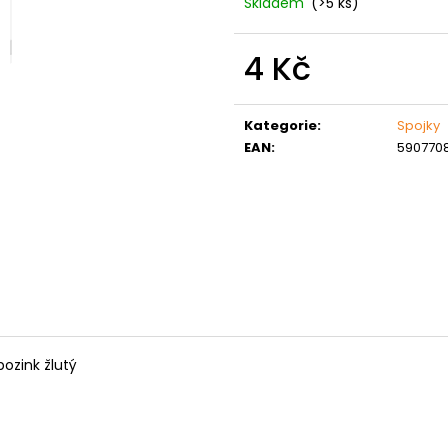
Skladem
(>5 ks)
MATICE ŠESTIHRANNÁ PRODLOUŽENÁ
PODLOŽKA PÉR
POZINK
0,10 Kč
1,50 Kč
4 Kč
Měrná
cena:
Kategorie
:
Spojky
EAN
:
590770
pozink žlutý