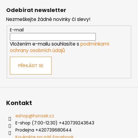
á
Odebírat newsletter
p
Nezmeškejte žádné novinky či slevy!
a
t
E-mail
í
Vložením e-mailu souhlasíte s
podmínkami
ochrany osobních údajů
PŘIHLÁSIT SE
Kontakt
eshop
@
honzek.cz
E-shop (7:00-12:30) +420739243643
Prodejna +420739680644
Koukněte na náš Facebook