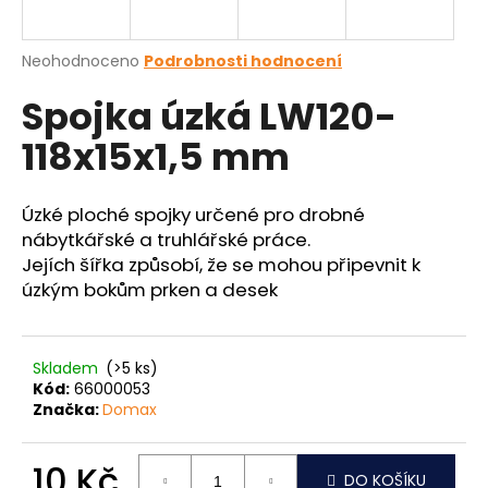
a
j
Průměrné
Neohodnoceno
Podrobnosti hodnocení
í
hodnocení
Spojka úzká LW120-
produktu
t
je
?
118x15x1,5 mm
0,0
z
5
hvězdiček.
Úzké ploché spojky určené pro drobné
nábytkářské a truhlářské práce.
HLEDAT
Jejích šířka způsobí, že se mohou připevnit k
úzkým bokům prken a desek
D
o
Skladem
(>5 ks)
Kód:
66000053
p
Značka:
Domax
o
r
u
10 Kč
DO KOŠÍKU