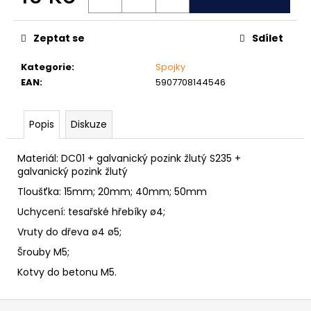
č
Měrná
u
cena:
j
Zeptat se
Sdílet
e
m
Kategorie
:
Spojky
e
EAN
:
5907708144546
PODLOŽKA
Popis
Diskuze
PÉROVÁ
ČTVERCOVÁ
NEREZ
Materiál: DC01 + galvanický pozink žlutý S235 +
galvanický pozink žlutý
0,10
Kč
Tloušťka: 15mm; 20mm; 40mm; 50mm
Uchycení: tesařské hřebíky ø4;
Vruty do dřeva ø4 ø5;
Šrouby M5;
Kotvy do betonu M5.
Z