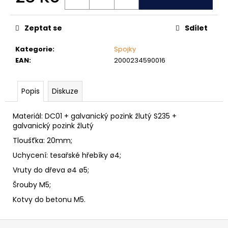
č
Měrná
u
cena:
j
Zeptat se
Sdílet
e
m
Kategorie
:
Spojky
e
EAN
:
2000234590016
MATICE
Popis
Diskuze
ŠESTIHRANNÁ
PŘESNÁ
NEREZ
Materiál: DC01 + galvanický pozink žlutý S235 +
galvanický pozink žlutý
0,30
Kč
Tloušťka: 20mm;
Uchycení: tesařské hřebíky ø4;
Vruty do dřeva ø4 ø5;
Šrouby M5;
Kotvy do betonu M5.
Z