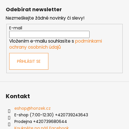
á
Odebírat newsletter
p
Nezmeškejte žádné novinky či slevy!
a
t
E-mail
í
Vložením e-mailu souhlasíte s
podmínkami
ochrany osobních údajů
PŘIHLÁSIT SE
Kontakt
eshop
@
honzek.cz
E-shop (7:00-12:30) +420739243643
Prodejna +420739680644
Koukněte na náš Facebook