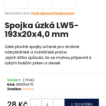
a
j
Průměrné
Neohodnoceno
Podrobnosti hodnocení
í
hodnocení
Spojka úzká LW5-
produktu
t
je
?
193x20x4,0 mm
0,0
z
5
hvězdiček.
Úzké ploché spojky určené pro drobné
nábytkářské a truhlářské práce.
HLEDAT
Jejích šířka způsobí, že se mohou připevnit k
úzkým bokům prken a desek
D
o
Skladem
(>5 ks)
Kód:
66000470
p
Značka:
Domax
o
r
u
28 Kč
DO KOŠÍKU