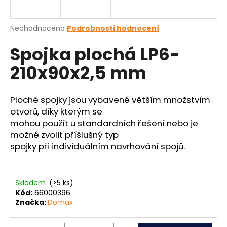
a
j
Průměrné
Neohodnoceno
Podrobnosti hodnocení
í
hodnocení
Spojka plochá LP6-
produktu
t
je
?
210x90x2,5 mm
0,0
z
5
hvězdiček.
Ploché spojky jsou vybavené větším množstvím
otvorů, díky kterým se
HLEDAT
mohou použít u standardních řešení nebo je
možné zvolit příšlušný typ
spojky při individuálním navrhování spojů.
D
o
p
Skladem
(>5 ks)
Kód:
66000396
o
Značka:
Domax
r
u