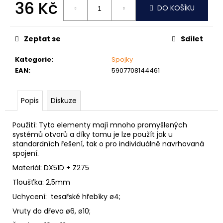
č
36 Kč
DO KOŠÍKU
u
Měrná
j
cena:
e
Zeptat se
Sdílet
m
e
Kategorie
:
Spojky
EAN
:
5907708144461
NÝT
TRHACÍ
Popis
Diskuze
PRŮMĚR
NÝTU
6MM
Použití: Tyto elementy mají mnoho promyšlených
AL/ST
systémů otvorů a díky tomu je lze použít jak u
1,50
standardních řešení, tak o pro individuálně navrhovaná
Kč
spojení.
Materiál: DX51D + Z275
Tloušťka: 2,5mm
Uchycení: tesařské hřebíky ø4;
Vruty do dřeva ø6, ø10;