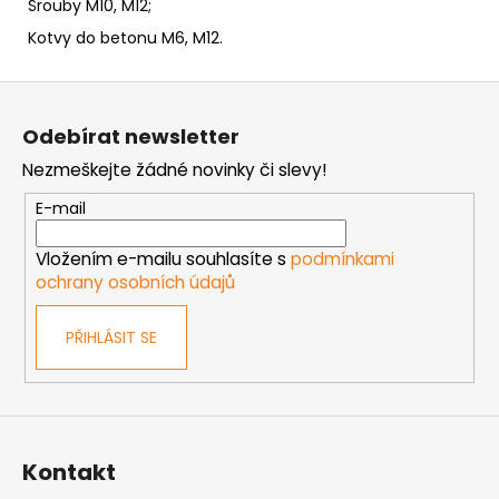
Šrouby M10, M12;
Kotvy do betonu M6, M12.
Z
á
Odebírat newsletter
p
Nezmeškejte žádné novinky či slevy!
a
t
E-mail
í
Vložením e-mailu souhlasíte s
podmínkami
ochrany osobních údajů
PŘIHLÁSIT SE
Kontakt