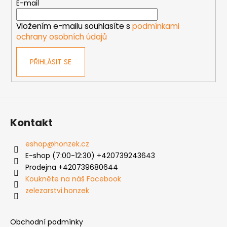
t
E-mail
í
í
p
Vložením e-mailu souhlasíte s
podmínkami
r
ochrany osobních údajů
v
k
PŘIHLÁSIT SE
y
v
ý
p
i
s
Kontakt
u
eshop
@
honzek.cz
E-shop (7:00-12:30) +420739243643
Prodejna +420739680644
Koukněte na náš Facebook
zelezarstvi.honzek
Obchodní podmínky