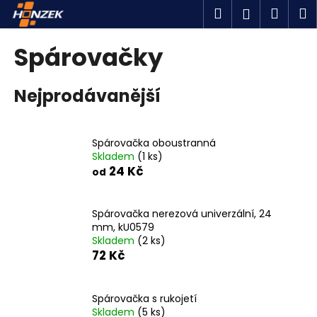
K
Přejít
Hledat
Náku
M
Přihlášen
na
o
obsah
Zpět
Zpět
košík
š
Spárovačky
í
C
k
Nejprodávanější
o
p
o
Spárovačka oboustranná
t
Skladem
(1 ks)
ř
24 Kč
od
e
b
Spárovačka nerezová univerzální, 24
u
mm, kU0579
j
Skladem
(2 ks)
72 Kč
e
t
e
Spárovačka s rukojetí
n
Skladem
(5 ks)