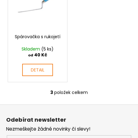
Spárovačka s rukojetí
Skladem
(5 ks)
40 Kč
od
DETAIL
3
položek celkem
O
v
Z
l
á
á
Odebírat newsletter
d
p
a
Nezmeškejte žádné novinky či slevy!
a
c