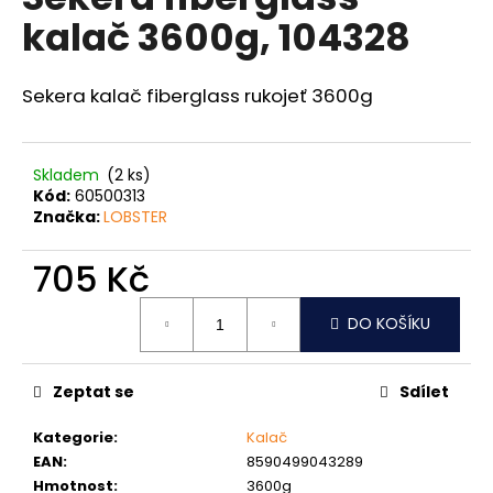
je
a
kalač 3600g, 104328
0,0
z
j
5
í
hvězdiček.
Sekera kalač fiberglass rukojeť 3600g
t
?
Skladem
(2 ks)
Kód:
60500313
Značka:
LOBSTER
HLEDAT
705 Kč
Měrná
DO KOŠÍKU
cena:
D
o
Zeptat se
Sdílet
p
o
Kategorie
:
Kalač
r
EAN
:
8590499043289
u
Hmotnost
:
3600g