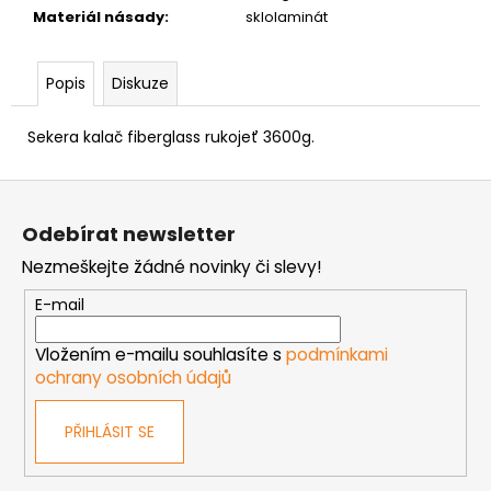
č
Materiál násady
:
sklolaminát
u
j
e
Popis
Diskuze
m
e
Sekera kalač fiberglass rukojeť 3600g.
Z
NÝT
TRHACÍ
á
PRŮMĚR
Odebírat newsletter
NÝTU
p
6MM
Nezmeškejte žádné novinky či slevy!
a
AL/ST
t
E-mail
1,50
Kč
í
Vložením e-mailu souhlasíte s
podmínkami
ochrany osobních údajů
PŘIHLÁSIT SE