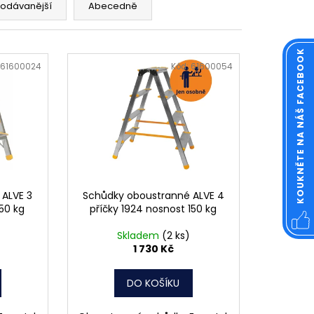
OVÁ ČTVERCOVÁ NEREZ
rodávanější
Abecedně
KOUKNĚTE NA NÁŠ FACEBOOK
61600024
Kód:
61600054
ALVE 3
Schůdky oboustranné ALVE 4
150 kg
příčky 1924 nosnost 150 kg
Skladem
(2 ks)
1 730 Kč
DO KOŠÍKU