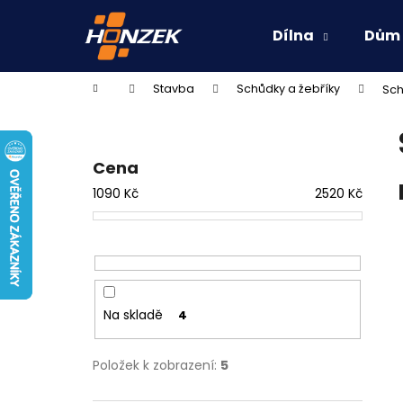
K
Přejít
na
o
Dílna
Dům
obsah
Zpět
Zpět
š
do
do
í
Domů
Stavba
Schůdky a žebříky
Sch
k
obchodu
obchodu
P
o
s
Cena
t
1090
Kč
2520
Kč
r
a
n
n
í
Na skladě
4
p
a
Položek k zobrazení:
5
n
e