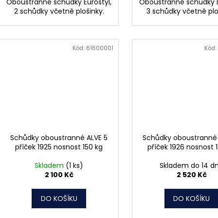
Oboustranné schůdky Eurostyl,
Oboustranné schůdky E
2 schůdky včetně plošinky.
3 schůdky včetně plo
Kód:
61600001
Kód:
Schůdky oboustranné ALVE 5
Schůdky oboustranné
příček 1925 nosnost 150 kg
příček 1926 nosnost 
Skladem
(1 ks)
Skladem do 14 d
2 100 Kč
2 520 Kč
DO KOŠÍKU
DO KOŠÍKU