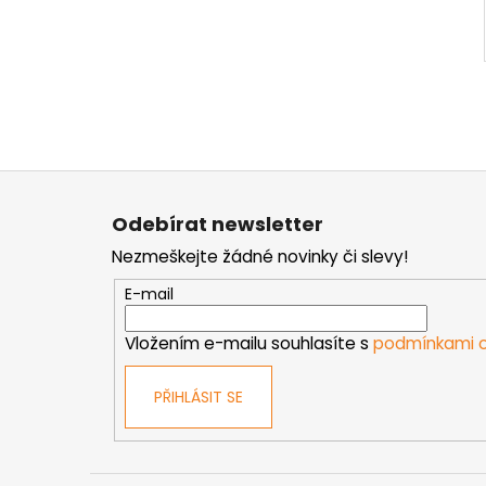
Z
á
Odebírat newsletter
p
Nezmeškejte žádné novinky či slevy!
a
t
E-mail
í
Vložením e-mailu souhlasíte s
podmínkami o
PŘIHLÁSIT SE