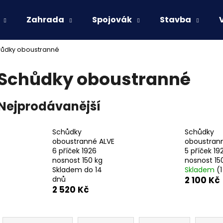
Zahrada
Spojovák
Stavba
ůdky oboustranné
Co potřebujete najít?
Schůdky oboustranné
HLEDAT
Nejprodávanější
Schůdky
Schůdky
Doporučujeme
oboustranné ALVE
oboustran
6 příček 1926
5 příček 19
nosnost 150 kg
nosnost 15
Skladem do 14
Skladem
(1
dnů
2 100 Kč
2 520 Kč
Ř