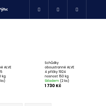
Hledat
Přihlášení
Nákupní
Výhodné sety
Kontakty
košík
Schůdky
né ALVE
oboustranné ALVE
25
4 příčky 1924
0 kg
nosnost 150 kg
 ks)
Skladem
(2 ks)
1 730 Kč
Následující