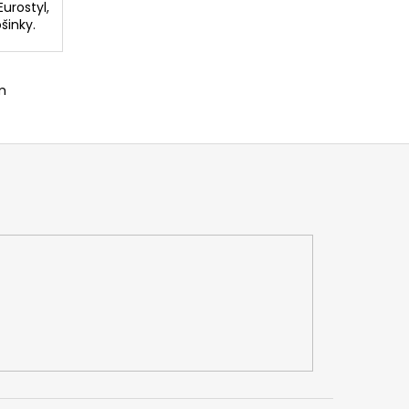
urostyl,
šinky.
m