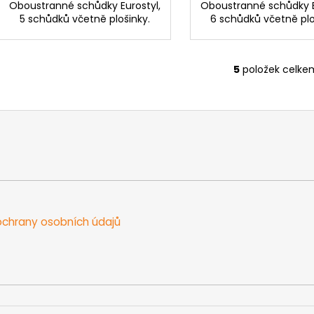
Oboustranné schůdky Eurostyl,
Oboustranné schůdky E
5 schůdků včetně plošinky.
6 schůdků včetně plo
5
položek celke
O
v
l
á
d
a
c
í
p
r
chrany osobních údajů
v
k
y
v
ý
p