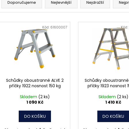
MATICE ŠESTIHRANNÁ PRODLOUŽENÁ
PODLOŽKA PÉR
a
Doporučujeme
Nejlevnější
Nejdražší
Nejp
POZINK
0,10 Kč
z
1,50 Kč
e
V
n
ý
Kód:
61600007
Kód:
í
p
p
i
r
s
o
p
d
r
u
o
k
d
Schůdky oboustranné ALVE 2
Schůdky oboustranné 
t
příčky 1922 nosnost 150 kg
příčky 1923 nosnost 
u
ů
k
Skladem
(2 ks)
Skladem
(2 ks)
t
1 090 Kč
1 410 Kč
ů
DO KOŠÍKU
DO KOŠÍKU