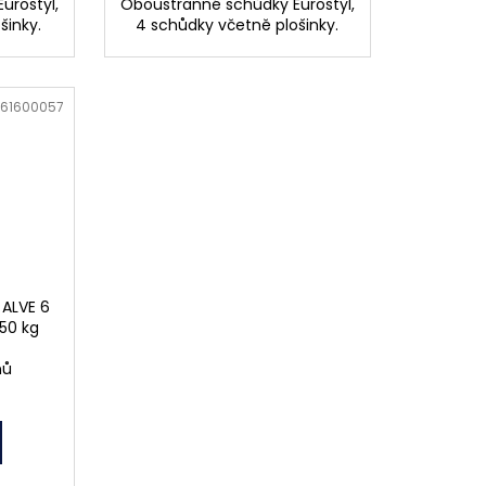
urostyl,
Oboustranné schůdky Eurostyl,
šinky.
4 schůdky včetně plošinky.
61600057
 ALVE 6
150 kg
nů