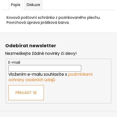
č
Popis
Diskuze
u
j
e
Kovová poštovní schránka z pozinkovaného plechu.
Povrchová úprava prášková barva.
m
e
Z
á
NÝT
Odebírat newsletter
p
TRHACÍ
Nezmeškejte žádné novinky či slevy!
PRŮMĚR
a
NÝTU
t
6MM
E-mail
AL/ST
í
1,50
Vložením e-mailu souhlasíte s
podmínkami
Kč
ochrany osobních údajů
PŘIHLÁSIT SE