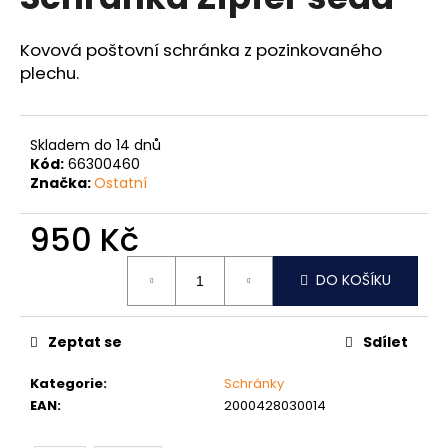
je
a
0,0
z
j
Kovová poštovní schránka z pozinkovaného
5
plechu.
í
hvězdiček.
t
?
Skladem do 14 dnů
Kód:
66300460
Značka:
Ostatní
950 Kč
HLEDAT
Měrná
DO KOŠÍKU
cena:
D
o
Zeptat se
Sdílet
p
o
Kategorie
:
Schránky
r
EAN
:
2000428030014
u