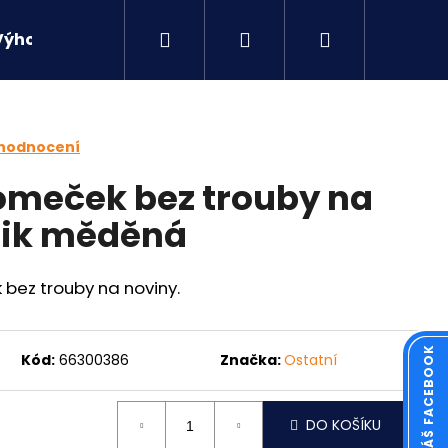
Hledat
Přihlášení
Nákupní
Výhodné sety
Kontakty
košík
 hodnocení
omeček bez trouby na
tik měděná
k
bez trouby
na
noviny.
Kód:
66300386
Značka:
Ostatní
Následující
DO KOŠÍKU