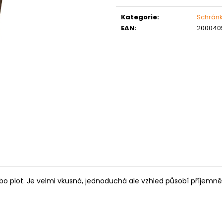
Měrná
MATICE ŠESTIHRANNÁ PRODLOUŽENÁ
PODLOŽKA PÉR
POZINK
cena:
0,10 Kč
Kategorie
:
Schrán
1,50 Kč
EAN
:
200040
bo
plot
.
Je
velmi
vkusná
,
jednoduchá
ale
vzhled
působí
příjemně