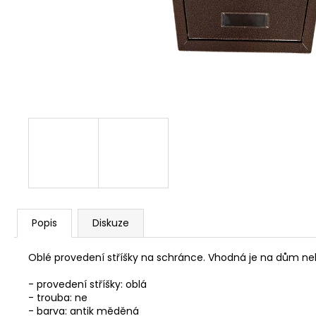
NÝT DUTÝ DVOJDÍLNÝ 3,5X10 NIKL
2 Kč
Popis
Diskuze
Oblé
provedení
stříšky
na
schránce
.
Vhodná
je
na
dům ne
-
provedení
stříšky
:
oblá
-
trouba:
ne
- barva
:
antik
měděná