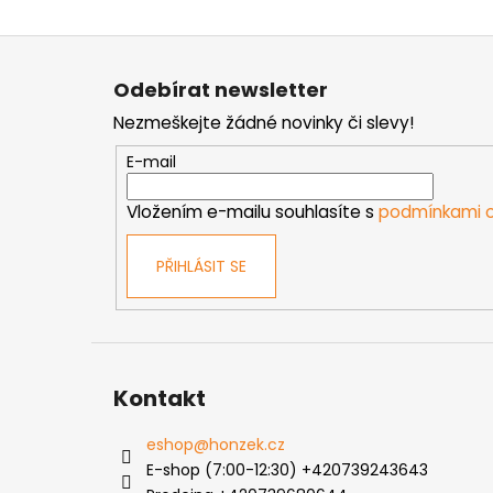
Z
á
Odebírat newsletter
p
Nezmeškejte žádné novinky či slevy!
a
t
E-mail
í
Vložením e-mailu souhlasíte s
podmínkami o
PŘIHLÁSIT SE
Kontakt
eshop
@
honzek.cz
E-shop (7:00-12:30) +420739243643