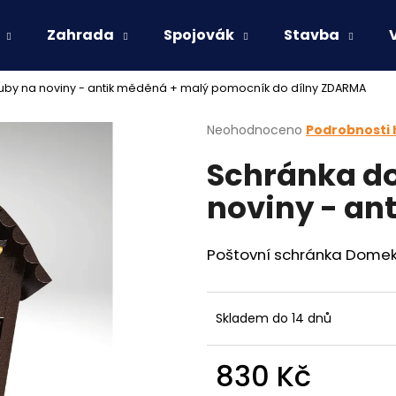
Zahrada
Spojovák
Stavba
by na noviny - antik měděná
+ malý pomocník do dílny ZDARMA
Co potřebujete najít?
Průměrné
Neohodnoceno
Podrobnosti
hodnocení
Schránka d
produktu
HLEDAT
je
noviny - an
0,0
z
5
Doporučujeme
hvězdiček.
Poštovní schránka
Dome
Skladem do 14 dnů
830 Kč