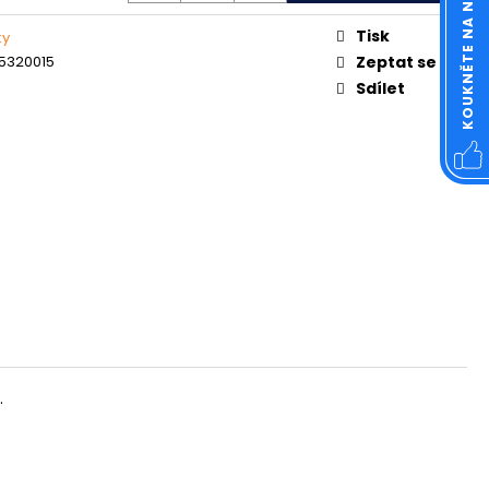
KOUKNĚTE NA NÁŠ FACEBOOK
OVÁ ČTVERCOVÁ NEREZ
Tisk
ky
5320015
Zeptat se
Sdílet
.