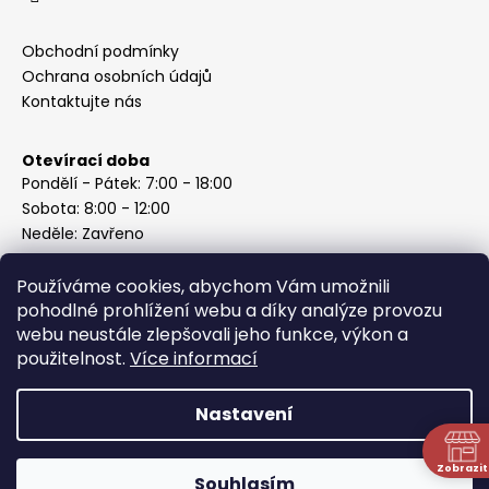
Obchodní podmínky
Ochrana osobních údajů
Kontaktujte nás
Otevírací doba
Pondělí - Pátek: 7:00 - 18:00
Sobota: 8:00 - 12:00
Neděle: Zavřeno
Používáme cookies, abychom Vám umožnili
pohodlné prohlížení webu a díky analýze provozu
webu neustále zlepšovali jeho funkce, výkon a
Instagram
použitelnost.
Více informací
Nastavení
Vytvořil Shoptet
Copyright 2026
ABC Železářství Honzek
. Všechna práva
Zobrazit
Souhlasím
vyhrazena.