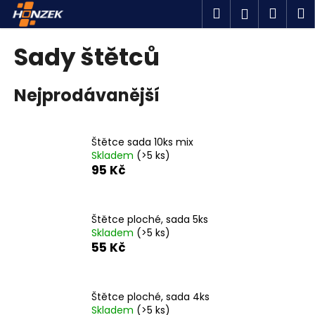
K
Přejít
Hledat
Náku
M
Přihlášen
na
o
obsah
Zpět
Zpět
košík
š
Sady štětců
í
C
k
Nejprodávanější
o
p
o
Štětce sada 10ks mix
t
Skladem
(>5 ks)
ř
95 Kč
e
b
u
Štětce ploché, sada 5ks
Skladem
(>5 ks)
j
55 Kč
e
t
e
Štětce ploché, sada 4ks
n
Skladem
(>5 ks)