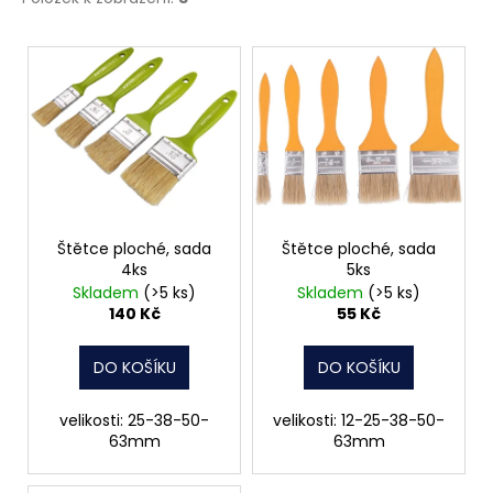
č
u
V
j
e
ý
m
p
e
i
s
NÝT
p
TRHACÍ
r
S
VELKOU
o
Štětce ploché, sada
Štětce ploché, sada
HLAVOU
4ks
5ks
d
PRŮMĚR
Skladem
(>5 ks)
Skladem
(>5 ks)
NÝTU
u
140 Kč
55 Kč
4MM
k
AL/ST
t
1
DO KOŠÍKU
DO KOŠÍKU
Kč
ů
velikosti: 25-38-50-
velikosti: 12-25-38-50-
63mm
63mm