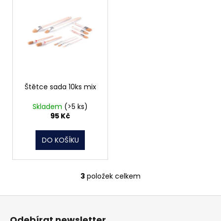
Štětce sada 10ks mix
Skladem
(>5 ks)
95 Kč
DO KOŠÍKU
3
položek celkem
O
v
Z
l
á
á
Odebírat newsletter