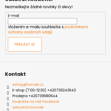
d
p
a
Nezmeškejte žádné novinky či slevy!
a
c
t
E-mail
í
í
p
Vložením e-mailu souhlasíte s
podmínkami
r
ochrany osobních údajů
v
k
PŘIHLÁSIT SE
y
v
ý
p
i
s
Kontakt
u
eshop
@
honzek.cz
E-shop (7:00-12:30) +420739243643
Prodejna +420739680644
Koukněte na náš Facebook
zelezarstvi.honzek