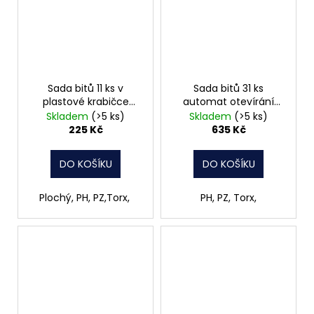
Sada bitů 11 ks v
Sada bitů 31 ks
plastové krabičce
automat otevírání
Makita D-30651
COXB973731
Skladem
(>5 ks)
Skladem
(>5 ks)
225 Kč
635 Kč
DO KOŠÍKU
DO KOŠÍKU
Plochý, PH, PZ,Torx,
PH, PZ, Torx,