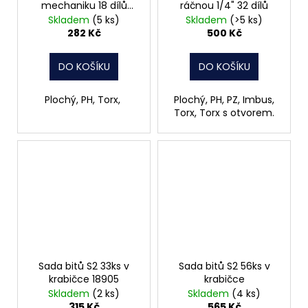
mechaniku 18 dílů
ráčnou 1/4" 32 dílů
B20557
Skladem
(5 ks)
Skladem
(>5 ks)
282 Kč
500 Kč
DO KOŠÍKU
DO KOŠÍKU
Plochý, PH, Torx,
Plochý, PH, PZ, Imbus,
Torx, Torx s otvorem.
Sada bitů S2 33ks v
Sada bitů S2 56ks v
krabičce 18905
krabičce
Skladem
(2 ks)
Skladem
(4 ks)
315 Kč
565 Kč