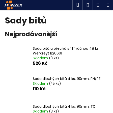
K
Přejít
Hledat
Náku
M
Přihlášen
na
o
obsah
Zpět
Zpět
košík
š
Sady bitů
í
C
k
Nejprodávanější
o
p
o
Sada bitů a ořechů s "T" ráčnou 48 ks
t
Werkzeyt B20601
Skladem
(3 ks)
ř
526 Kč
e
b
u
Sada dlouhých bitů 4 ks, 90mm, PH/PZ
Skladem
(>5 ks)
j
110 Kč
e
t
e
Sada dlouhých bitů 4 ks, 90mm, TX
n
Skladem
(3 ks)