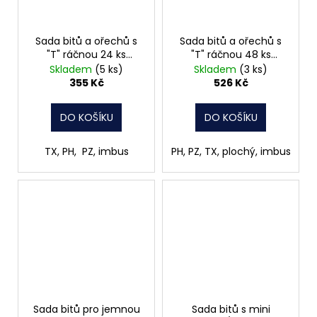
Sada bitů a ořechů s
Sada bitů a ořechů s
"T" ráčnou 24 ks
"T" ráčnou 48 ks
Werkzeyt B20600
Werkzeyt B20601
Skladem
(5 ks)
Skladem
(3 ks)
355 Kč
526 Kč
DO KOŠÍKU
DO KOŠÍKU
TX, PH, PZ, imbus
PH, PZ, TX, plochý, imbus
Sada bitů pro jemnou
Sada bitů s mini