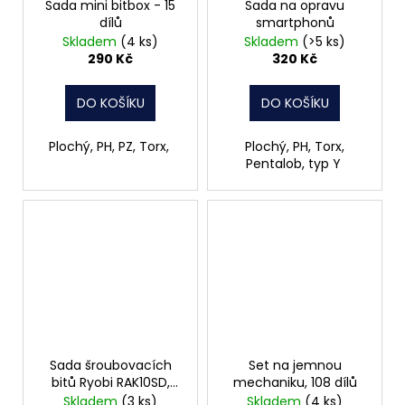
Sada mini bitbox - 15
Sada na opravu
dílů
smartphonů
Skladem
(4 ks)
Skladem
(>5 ks)
290 Kč
320 Kč
DO KOŠÍKU
DO KOŠÍKU
Plochý, PH, PZ, Torx,
Plochý, PH, Torx,
Pentalob, typ Y
Sada šroubovacích
Set na jemnou
bitů Ryobi RAK10SD,
mechaniku, 108 dílů
10ks
Skladem
(3 ks)
Skladem
(4 ks)