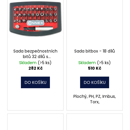
Sada bezpečnostních
Sada bitbox - 18 dílů
bitů 32 dílů s
magnetickým
Skladem
(>5 ks)
Skladem
(>5 ks)
držákem COXB973732
282 Kč
510 Kč
DO KOŠÍKU
DO KOŠÍKU
Plochý, PH, PZ, Imbus,
Torx,