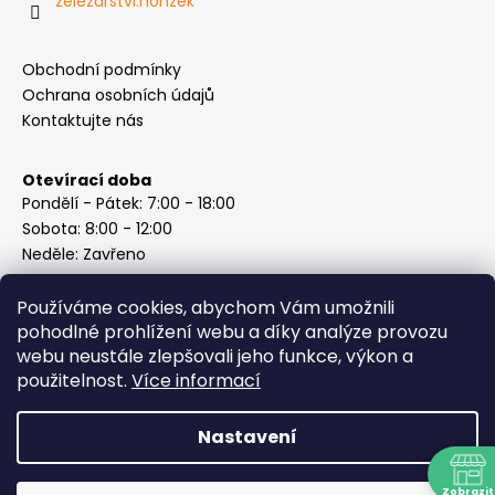
zelezarstvi.honzek
Obchodní podmínky
Ochrana osobních údajů
Kontaktujte nás
Otevírací doba
Pondělí - Pátek: 7:00 - 18:00
Sobota: 8:00 - 12:00
Neděle: Zavřeno
Používáme cookies, abychom Vám umožnili
pohodlné prohlížení webu a díky analýze provozu
webu neustále zlepšovali jeho funkce, výkon a
Instagram
použitelnost.
Více informací
Nastavení
Vytvořil Shoptet
Copyright 2026
ABC Železářství Honzek
. Všechna práva
Zobrazit