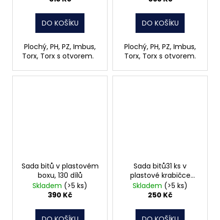
DO KOŠÍKU
DO KOŠÍKU
Plochý, PH, PZ, Imbus,
Plochý, PH, PZ, Imbus,
Torx, Torx s otvorem.
Torx, Torx s otvorem.
Sada bitů v plastovém
Sada bitů31 ks v
boxu, 130 dílů
plastové krabičce
Makita D-30667
Skladem
(>5 ks)
Skladem
(>5 ks)
390 Kč
250 Kč
DO KOŠÍKU
DO KOŠÍKU