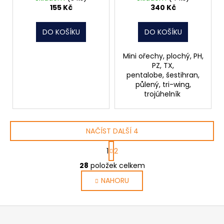
155 Kč
340 Kč
DO KOŠÍKU
DO KOŠÍKU
Mini ořechy, plochý, PH,
PZ, TX,
pentalobe, šestihran,
půlený, tri-wing,
trojúhelník
NAČÍST DALŠÍ 4
S
1
2
t
O
r
28
položek celkem
v
á
NAHORU
l
n
k
á
o
d
Z
v
a
á