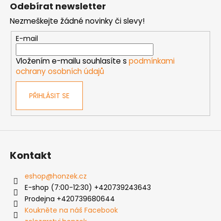
á
c
Odebírat newsletter
n
p
í
í
Nezmeškejte žádné novinky či slevy!
p
a
r
t
E-mail
v
í
k
Vložením e-mailu souhlasíte s
podmínkami
y
ochrany osobních údajů
v
ý
PŘIHLÁSIT SE
p
i
s
u
Kontakt
eshop
@
honzek.cz
E-shop (7:00-12:30) +420739243643
Prodejna +420739680644
Koukněte na náš Facebook