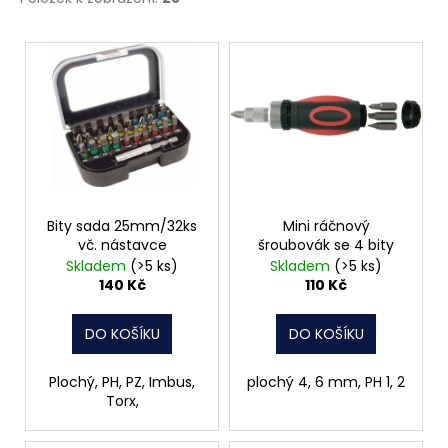
č
u
V
j
e
ý
m
p
e
i
s
NÝT
p
TRHACÍ
r
S
VELKOU
o
Bity sada 25mm/32ks
Mini ráčnový
HLAVOU
vč. nástavce
šroubovák se 4 bity
d
PRŮMĚR
Skladem
(>5 ks)
Skladem
(>5 ks)
NÝTU
u
140 Kč
110 Kč
4MM
k
AL/ST
t
1
DO KOŠÍKU
DO KOŠÍKU
Kč
ů
Plochý, PH, PZ, Imbus,
plochý 4, 6 mm, PH 1, 2
Torx,