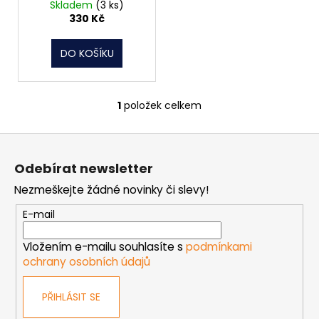
č
Skladem
(3 ks)
u
u
330 Kč
j
k
e
t
DO KOŠÍKU
m
ů
e
1
položek celkem
O
NÝT
v
TRHACÍ
Z
l
PRŮMĚR
á
á
NÝTU
Odebírat newsletter
6MM
d
p
AL/ST
a
Nezmeškejte žádné novinky či slevy!
a
1,50
c
t
Kč
E-mail
í
í
p
Vložením e-mailu souhlasíte s
podmínkami
r
ochrany osobních údajů
v
k
PŘIHLÁSIT SE
y
v