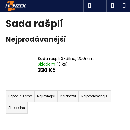
K
Přejít
Hledat
Náku
M
Přihlášen
na
o
obsah
Zpět
Zpět
košík
š
Sada rašplí
í
C
k
Nejprodávanější
o
p
o
Sada rašplí 3-dílná, 200mm
t
Skladem
(3 ks)
ř
330 Kč
e
b
Ř
u
a
Doporučujeme
Nejlevnější
Nejdražší
Nejprodávanější
j
z
e
Abecedně
e
t
n
e
í
n