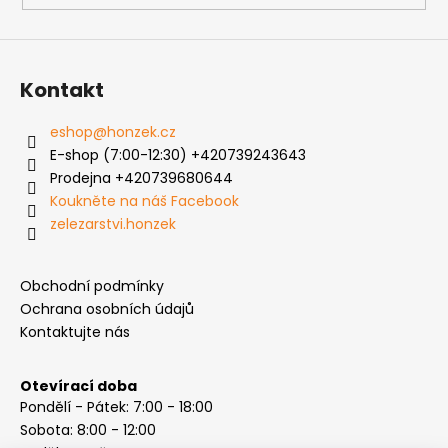
ý
p
i
s
Kontakt
u
eshop
@
honzek.cz
E-shop (7:00-12:30) +420739243643
Prodejna +420739680644
Koukněte na náš Facebook
zelezarstvi.honzek
Obchodní podmínky
Ochrana osobních údajů
Kontaktujte nás
Otevírací doba
Pondělí - Pátek: 7:00 - 18:00
Sobota: 8:00 - 12:00