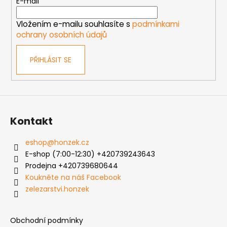
t
E-mail
í
í
p
Vložením e-mailu souhlasíte s
podmínkami
r
ochrany osobních údajů
v
k
PŘIHLÁSIT SE
y
v
ý
p
i
s
Kontakt
u
eshop
@
honzek.cz
E-shop (7:00-12:30) +420739243643
Prodejna +420739680644
Koukněte na náš Facebook
zelezarstvi.honzek
Obchodní podmínky