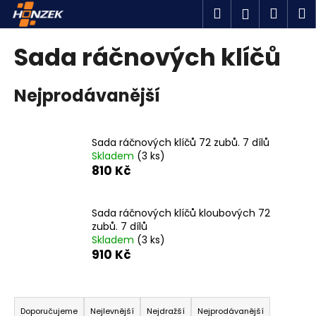
K
Přejít
Hledat
Náku
M
Přihlášen
na
o
obsah
Zpět
Zpět
košík
š
Sada ráčnových klíčů
í
C
k
Nejprodávanější
o
p
o
Sada ráčnových klíčů 72 zubů. 7 dílů
t
Skladem
(3 ks)
ř
810 Kč
e
b
Sada ráčnových klíčů kloubových 72
u
zubů. 7 dílů
j
Skladem
(3 ks)
910 Kč
e
t
Ř
e
a
n
Doporučujeme
Nejlevnější
Nejdražší
Nejprodávanější