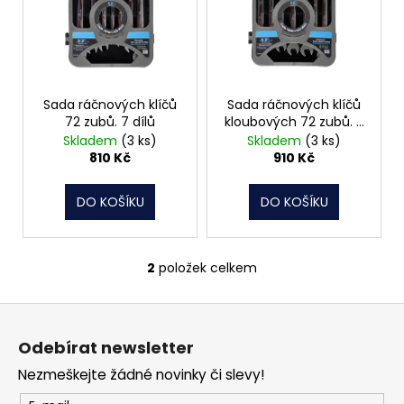
č
i
u
s
j
p
e
m
r
e
o
Sada ráčnových klíčů
Sada ráčnových klíčů
72 zubů. 7 dílů
kloubových 72 zubů. 7
d
dílů
Skladem
(3 ks)
Skladem
(3 ks)
u
MATICE
810 Kč
910 Kč
ŠESTIHRANNÁ
k
PŘESNÁ
t
POZINK
DO KOŠÍKU
DO KOŠÍKU
ů
0,10
Kč
2
položek celkem
O
v
Z
l
á
á
Odebírat newsletter
d
p
a
Nezmeškejte žádné novinky či slevy!
a
c