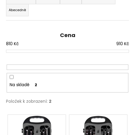
z
a
Abecedně
e
j
n
í
í
t
Cena
p
?
810
Kč
910
Kč
r
o
d
u
HLEDAT
k
t
Na skladě
2
ů
D
Položek k zobrazení:
2
o
p
V
o
r
ý
u
p