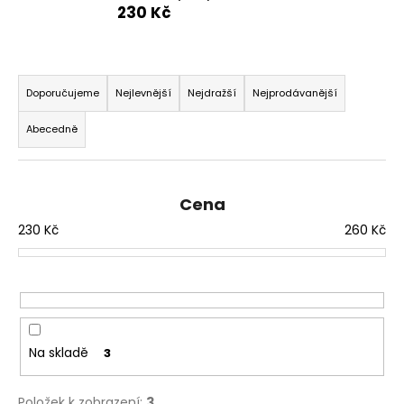
230 Kč
a
j
í
Ř
t
a
Doporučujeme
Nejlevnější
Nejdražší
Nejprodávanější
?
z
Abecedně
e
n
í
Cena
p
HLEDAT
230
Kč
260
Kč
r
o
d
D
u
o
p
k
o
t
Na skladě
3
r
ů
u
Položek k zobrazení:
3