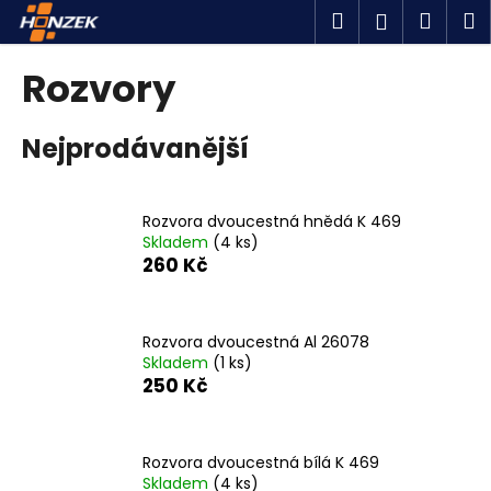
K
Přejít
Hledat
Náku
M
Přihlášen
na
o
obsah
Zpět
Zpět
košík
š
Rozvory
í
C
k
Nejprodávanější
o
p
o
Rozvora dvoucestná hnědá K 469
t
Skladem
(4 ks)
ř
260 Kč
e
b
u
Rozvora dvoucestná Al 26078
Skladem
(1 ks)
j
250 Kč
e
t
e
Rozvora dvoucestná bílá K 469
n
Skladem
(4 ks)