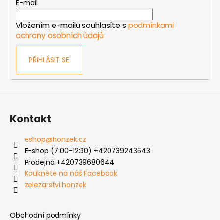
t
E-mail
í
í
p
Vložením e-mailu souhlasíte s
podmínkami
r
ochrany osobních údajů
v
k
PŘIHLÁSIT SE
y
v
ý
p
i
s
Kontakt
u
eshop
@
honzek.cz
E-shop (7:00-12:30) +420739243643
Prodejna +420739680644
Koukněte na náš Facebook
zelezarstvi.honzek
Obchodní podmínky