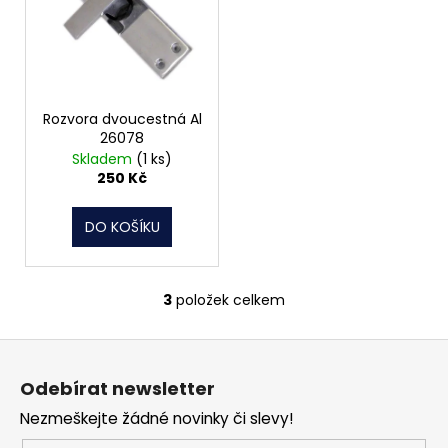
Rozvora dvoucestná Al
26078
Skladem
(1 ks)
250 Kč
DO KOŠÍKU
3
položek celkem
O
v
Z
l
á
á
Odebírat newsletter
d
p
a
Nezmeškejte žádné novinky či slevy!
a
c