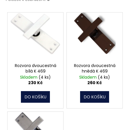
č
u
V
j
e
ý
m
p
e
i
s
MATICE
p
ŠESTIHRANNÁ
r
PRODLOUŽENÁ
POZINK
o
Rozvora dvoucestná
Rozvora dvoucestná
bílá K 469
hnědá K 469
1,50
d
Kč
Skladem
(4 ks)
Skladem
(4 ks)
u
230 Kč
260 Kč
k
t
DO KOŠÍKU
DO KOŠÍKU
ů