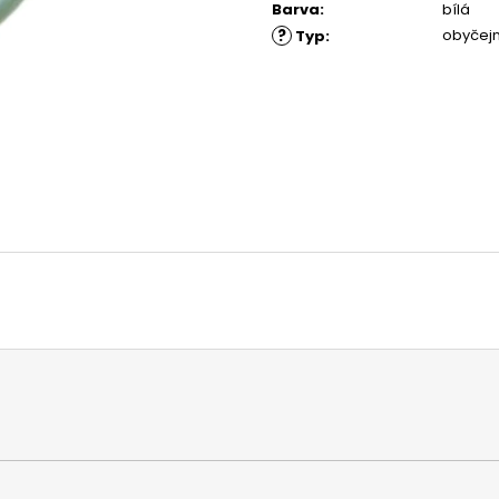
MATICE ŠESTIHRANNÁ PRODLOUŽENÁ
PODLOŽKA PÉR
Barva
:
bílá
POZINK
0,10 Kč
?
obyčejn
Typ
:
1,50 Kč