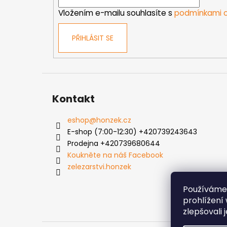
í
Vložením e-mailu souhlasíte s
podmínkami o
PŘIHLÁSIT SE
Kontakt
eshop
@
honzek.cz
E-shop (7:00-12:30) +420739243643
Prodejna +420739680644
Koukněte na náš Facebook
zelezarstvi.honzek
Používáme
prohlížení
zlepšovali 