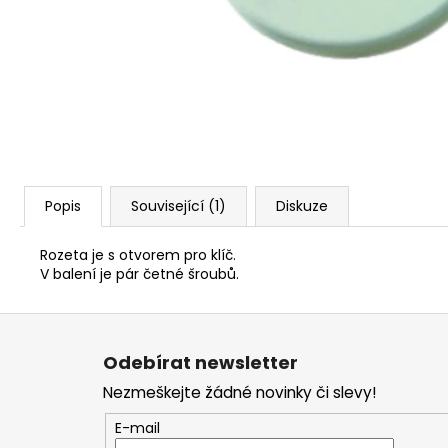
NÝT DUTÝ DVOJDÍLNÝ 3,5X10 NIKL
2 Kč
Popis
Související (1)
Diskuze
Rozeta je s otvorem pro klíč.
V balení je pár četné šroubů.
Z
á
Odebírat newsletter
p
Nezmeškejte žádné novinky či slevy!
a
t
E-mail