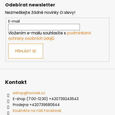
á
Odebírat newsletter
p
Nezmeškejte žádné novinky či slevy!
a
t
E-mail
í
Vložením e-mailu souhlasíte s
podmínkami
ochrany osobních údajů
PŘIHLÁSIT SE
Kontakt
eshop
@
honzek.cz
E-shop (7:00-12:30) +420739243643
Prodejna +420739680644
Koukněte na náš Facebook