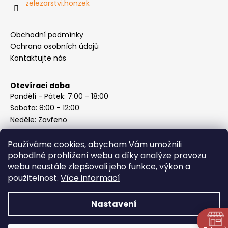
zelezarstvi.honzek
Obchodní podmínky
Ochrana osobních údajů
Kontaktujte nás
Otevírací doba
Pondělí - Pátek: 7:00 - 18:00
Sobota: 8:00 - 12:00
Neděle: Zavřeno
Používáme cookies, abychom Vám umožnili
pohodlné prohlížení webu a díky analýze provozu
webu neustále zlepšovali jeho funkce, výkon a
Instagram
použitelnost.
Více informací
Nastavení
Vytvořil Shoptet
Copyright 2026
ABC Železářství Honzek
. Všechna práva