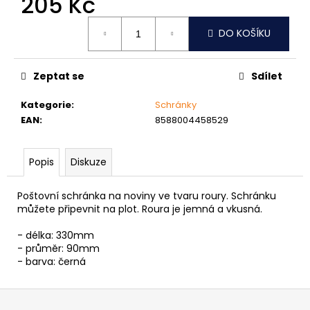
205 Kč
č
u
Měrná
j
DO KOŠÍKU
cena:
e
m
e
Zeptat se
Sdílet
Kategorie
:
Schránky
VRUT
EAN
:
8588004458529
ZAPUŠTĚNÁ
HLAVA
PRŮMĚR
Popis
Diskuze
6MM
0,60
Kč
Poštovní schránka na noviny ve tvaru roury. Schránku
můžete připevnit na plot. Roura je jemná a vkusná.
- délka: 330mm
- průměr: 90mm
- barva: černá
Z