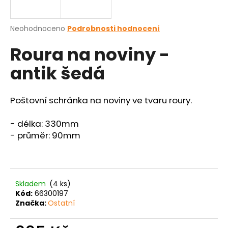
a
j
Průměrné
Neohodnoceno
Podrobnosti hodnocení
í
hodnocení
Roura na noviny -
produktu
t
je
?
antik šedá
0,0
z
5
hvězdiček.
Poštovní schránka na noviny ve tvaru roury.
HLEDAT
- délka: 330mm
- průměr: 90mm
D
o
p
Skladem
(4 ks)
Kód:
66300197
o
Značka:
Ostatní
r
u