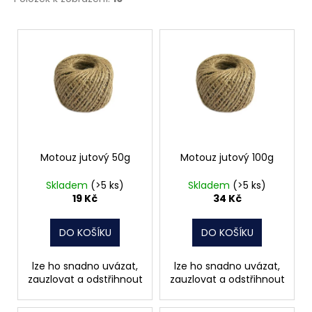
č
u
V
j
e
ý
m
p
e
i
s
NÝT
p
TRHACÍ
r
PRŮMĚR
NÝTU
o
Motouz jutový 50g
Motouz jutový 100g
6MM
d
AL/ST
Skladem
(>5 ks)
Skladem
(>5 ks)
u
1,50
19 Kč
34 Kč
Kč
k
t
DO KOŠÍKU
DO KOŠÍKU
ů
lze ho snadno uvázat,
lze ho snadno uvázat,
zauzlovat a odstřihnout
zauzlovat a odstřihnout