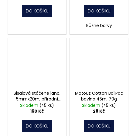
DO KOŠÍKU
DO KOŠÍKU
Různé barvy
Sisalová stáčené lano,
Motouz Cotton BallPac
5mmx20m, přírodní
bavlna 45m, 70g
barva, navíječ
Skladem
(>5 ks)
Skladem
(>5 ks)
160 Kč
28 Kč
DO KOŠÍKU
DO KOŠÍKU