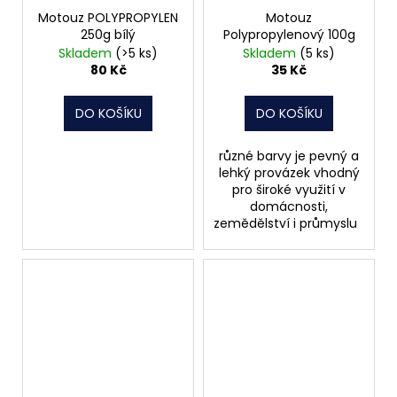
Motouz POLYPROPYLEN
Motouz
250g bílý
Polypropylenový 100g
Skladem
(>5 ks)
Skladem
(5 ks)
80 Kč
35 Kč
DO KOŠÍKU
DO KOŠÍKU
různé barvy je pevný a
lehký provázek vhodný
pro široké využití v
domácnosti,
zemědělství i průmyslu