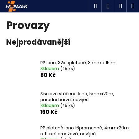
K
Přejít
Hledat
Náku
M
Přihlášen
na
o
obsah
Zpět
Zpět
košík
š
Provazy
í
C
k
Nejprodávanější
o
p
o
PP lano, 32x opletené, 3 mm x 15 m
t
Skladem
(>5 ks)
ř
80 Kč
e
b
Sisalová stáčené lano, 5mmx20m,
u
přírodní barva, navíječ
j
Skladem
(>5 ks)
160 Kč
e
t
PP pletené lano 16pramenné, 4mmx20m,
e
reflexní oranžová, navíječ
n