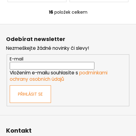
16
položek celkem
O
v
Z
l
á
á
Odebírat newsletter
d
p
a
Nezmeškejte žádné novinky či slevy!
a
c
t
E-mail
í
í
p
Vložením e-mailu souhlasíte s
podmínkami
r
ochrany osobních údajů
v
k
PŘIHLÁSIT SE
y
v
ý
p
i
s
Kontakt
u