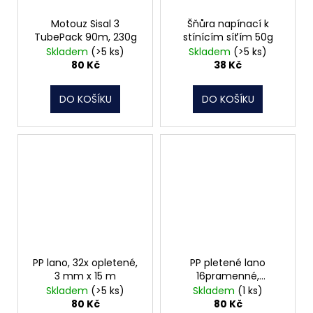
Motouz Sisal 3
Šňůra napínací k
TubePack 90m, 230g
stínícím síťím 50g
Skladem
(>5 ks)
Skladem
(>5 ks)
80 Kč
38 Kč
DO KOŠÍKU
DO KOŠÍKU
PP lano, 32x opletené,
PP pletené lano
3 mm x 15 m
16pramenné,
4mmx20m, reflexní
Skladem
(>5 ks)
Skladem
(1 ks)
oranžová, navíječ
80 Kč
80 Kč