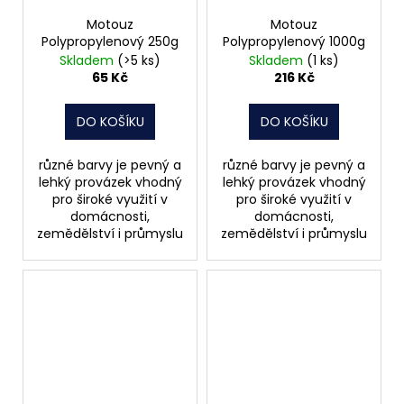
Motouz
Motouz
Polypropylenový 250g
Polypropylenový 1000g
Skladem
(>5 ks)
Skladem
(1 ks)
65 Kč
216 Kč
DO KOŠÍKU
DO KOŠÍKU
různé barvy je pevný a
různé barvy je pevný a
lehký provázek vhodný
lehký provázek vhodný
pro široké využití v
pro široké využití v
domácnosti,
domácnosti,
zemědělství i průmyslu
zemědělství i průmyslu