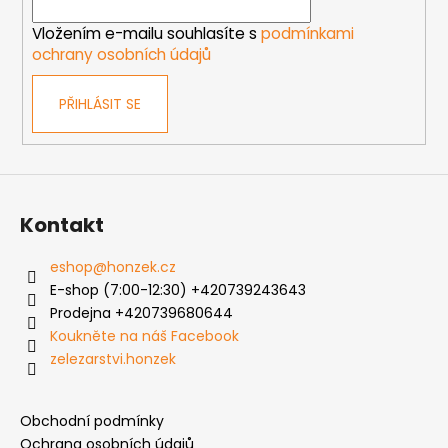
í
p
Vložením e-mailu souhlasíte s
podmínkami
r
ochrany osobních údajů
v
k
PŘIHLÁSIT SE
y
v
ý
p
i
s
Kontakt
u
eshop
@
honzek.cz
E-shop (7:00-12:30) +420739243643
Prodejna +420739680644
Koukněte na náš Facebook
zelezarstvi.honzek
Obchodní podmínky
Ochrana osobních údajů