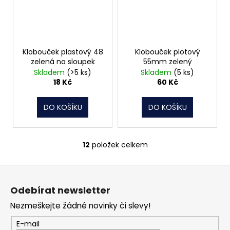
Klobouček plastový 48
Klobouček plotový
zelená na sloupek
55mm zelený
Skladem
(>5 ks)
Skladem
(5 ks)
18 Kč
60 Kč
DO KOŠÍKU
DO KOŠÍKU
12
položek celkem
O
v
Z
l
á
á
Odebírat newsletter
d
p
a
Nezmeškejte žádné novinky či slevy!
a
c
t
E-mail
í