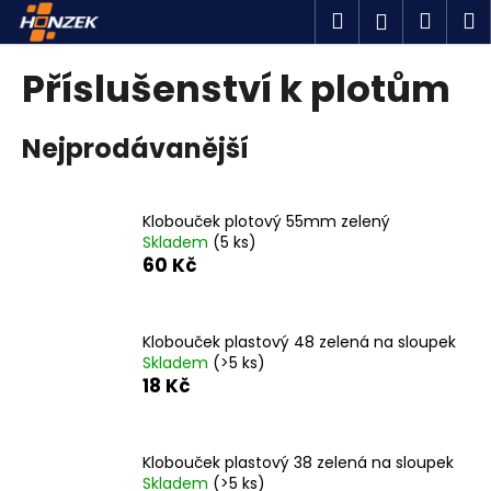
K
Přejít
Hledat
Náku
M
Přihlášen
na
o
obsah
Zpět
Zpět
košík
š
Příslušenství k plotům
í
C
k
Nejprodávanější
o
p
o
Klobouček plotový 55mm zelený
t
Skladem
(5 ks)
ř
60 Kč
e
b
u
Klobouček plastový 48 zelená na sloupek
Skladem
(>5 ks)
j
18 Kč
e
t
e
Klobouček plastový 38 zelená na sloupek
n
Skladem
(>5 ks)