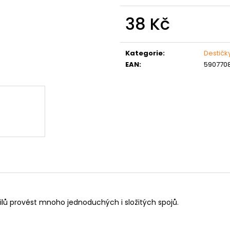
MATICE ŠESTIHRANNÁ PRODLOUŽENÁ
PODLOŽKA PÉR
POZINK
0,10 Kč
38 Kč
1,50 Kč
Měrná
cena:
Kategorie
:
Destičk
EAN
:
5907708
ilů provést mnoho jednoduchých i složitých spojů.