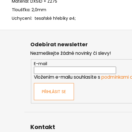
Materiál: DX51D + Z275
Tloušťka: 2,0mm
Uchycení: tesařské hřebíky ø4;
Z
á
Odebírat newsletter
p
Nezmeškejte žádné novinky či slevy!
a
t
E-mail
í
Vložením e-mailu souhlasíte s
podmínkami o
PŘIHLÁSIT SE
Kontakt