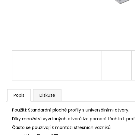
NÝT DUTÝ DVOJDÍLNÝ 3,5X10 NIKL
2 Kč
Popis
Diskuze
Použití: Standardní ploché profily s univerzálními otvory.
Díky množství vyvrtaných otvorů lze pomocí těchto L prof
Často se používají k montáži střešních vazníků.