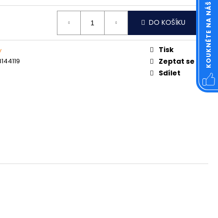
KOUKNĚTE NA NÁŠ FACEBOOK
OVÁ ČTVERCOVÁ NEREZ
DO KOŠÍKU
Tisk
y
144119
Zeptat se
Sdílet