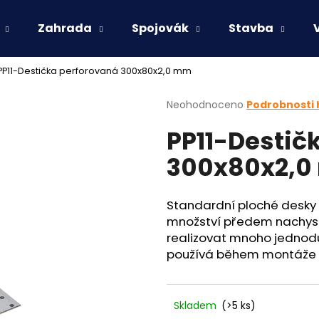
Zahrada
Spojovák
Stavba
PP11-Destička perforovaná 300x80x2,0 mm
Co potřebujete najít?
Průměrné
Neohodnoceno
Podrobnosti
hodnocení
PP11-Destič
produktu
HLEDAT
je
300x80x2,
0,0
z
5
Doporučujeme
hvězdiček.
Standardní ploché desky 
množství předem nachyst
realizovat mnoho jednod
používá během montáže 
Skladem
(>5 ks)