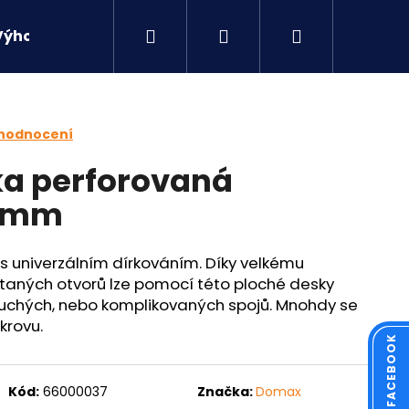
Hledat
Přihlášení
Nákupní
Výhodné sety
Kontakty
košík
 hodnocení
ka perforovaná
0 mm
s univerzálním dírkováním. Díky velkému
aných otvorů lze pomocí této ploché desky
uchých, nebo komplikovaných spojů. Mnohdy se
krovu.
Následující
Kód:
66000037
Značka:
Domax