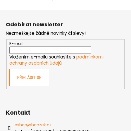
O
v
Z
l
á
á
Odebírat newsletter
d
p
a
Nezmeškejte žádné novinky či slevy!
a
c
t
E-mail
í
í
p
Vložením e-mailu souhlasíte s
podmínkami
r
ochrany osobních údajů
v
k
PŘIHLÁSIT SE
y
v
ý
p
i
s
Kontakt
u
eshop
@
honzek.cz