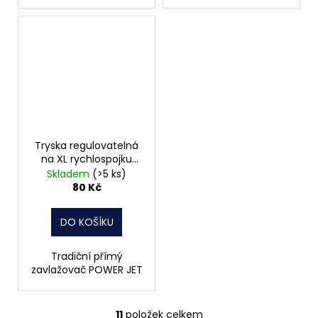
Tryska regulovatelná
na XL rychlospojku
POWER JET
Skladem
(>5 ks)
80 Kč
DO KOŠÍKU
Tradiční přímý
zavlažovač POWER JET
11
položek celkem