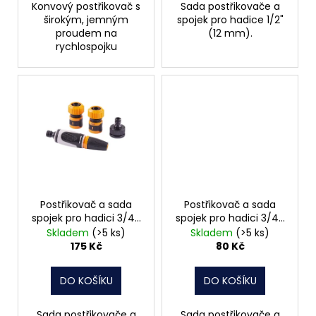
Konvový postřikovač s
Sada postřikovače a
širokým, jemným
spojek pro hadice 1/2"
proudem na
(12 mm).
rychlospojku
Postřikovač a sada
Postřikovač a sada
spojek pro hadici 3/4",
spojek pro hadici 3/4",
4 díly
5 dílů
Skladem
(>5 ks)
Skladem
(>5 ks)
175 Kč
80 Kč
DO KOŠÍKU
DO KOŠÍKU
Sada postřikovače a
Sada postřikovače a