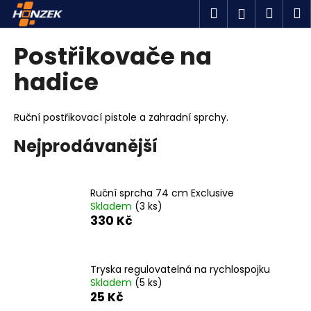
K
Přejít
Hledat
Náku
M
Přihlášen
na
o
obsah
Zpět
Zpět
košík
š
Postřikovače na
í
C
hadice
k
o
p
Ruční postřikovací pistole a zahradní sprchy.
o
Nejprodávanější
t
ř
e
Ruční sprcha 74 cm Exclusive
b
Skladem
(3 ks)
u
330 Kč
j
e
Tryska regulovatelná na rychlospojku
t
Skladem
(5 ks)
e
25 Kč
n