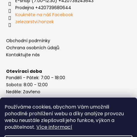
E-shop (7:00-12:30) +420739243643
Prodejna +420739680644
Koukněte na náš Facebook
zelezarstvi.honzek
Obchodní podmínky
Ochrana osobních údajů
Kontaktujte nás
Otevírací doba
Pondělí - Pátek: 7:00 - 18:00
Sobota: 8:00 - 12:00
Neděle: Zavřeno
Používáme cookies, abychom Vám umožnili
pohodlné prohlížení webu a díky analýze provozu
webu neustále zlepšovali jeho funkce, výkon a
Instagram
použitelnost.
Více informací