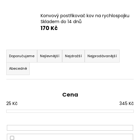
a
j
Konvový postřikovač kov na rychlospojku
Skladem do 14 dnů
í
170 Kč
t
?
Ř
a
Doporučujeme
Nejlevnější
Nejdražší
Nejprodávanější
z
Abecedně
e
HLEDAT
n
í
Cena
p
D
25
Kč
345
Kč
r
o
o
p
o
d
r
u
u
k