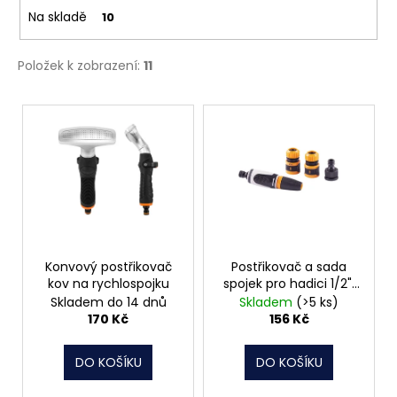
č
t
Na skladě
10
u
ů
j
e
Položek k zobrazení:
11
m
e
V
ý
p
VRUT
ZAPUŠTĚNÁ
i
HLAVA
PRŮMĚR
s
6MM
p
0,60
r
Kč
o
Konvový postřikovač
Postřikovač a sada
kov na rychlospojku
spojek pro hadici 1/2",
d
4 díly
Skladem do 14 dnů
Skladem
(>5 ks)
u
170 Kč
156 Kč
k
t
DO KOŠÍKU
DO KOŠÍKU
ů