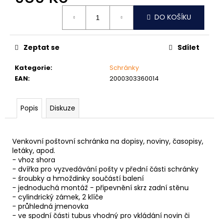
č
Měrná
u
DO KOŠÍKU
cena:
j
e
m
Zeptat se
Sdílet
e
Kategorie
:
Schránky
EAN
:
2000303360014
MATICE
ŠESTIHRANNÁ
PŘESNÁ
Popis
Diskuze
NEREZ
0,30
Kč
Venkovní poštovní schránka na dopisy, noviny, časopisy,
letáky, apod.
- vhoz shora
- dvířka pro vyzvedávání pošty v přední části schránky
- šroubky a hmoždinky součástí balení
- jednoduchá montáž - připevnění skrz zadní stěnu
- cylindrický zámek, 2 klíče
- průhledná jmenovka
- ve spodní části tubus vhodný pro vkládání novin či