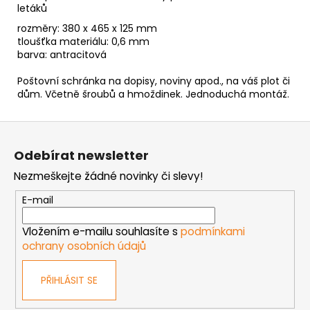
letáků
rozměry: 380 x 465 x 125 mm
tloušťka materiálu: 0,6 mm
barva: antracitová
Poštovní schránka na dopisy, noviny apod., na váš plot či
dům. Včetně šroubů a hmoždinek. Jednoduchá montáž.
Z
á
Odebírat newsletter
p
Nezmeškejte žádné novinky či slevy!
a
t
E-mail
í
Vložením e-mailu souhlasíte s
podmínkami
ochrany osobních údajů
PŘIHLÁSIT SE