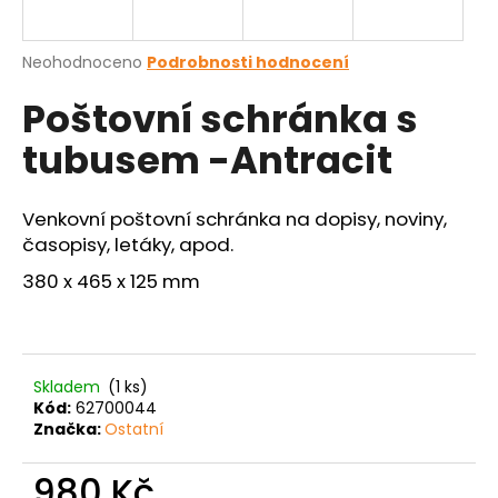
a
j
Průměrné
Neohodnoceno
Podrobnosti hodnocení
í
hodnocení
Poštovní schránka s
produktu
t
je
?
tubusem -Antracit
0,0
z
5
hvězdiček.
Venkovní poštovní schránka na dopisy, noviny,
časopisy, letáky, apod.
HLEDAT
380 x 465 x 125 mm
D
o
Skladem
(1 ks)
p
Kód:
62700044
o
Značka:
Ostatní
r
u
980 Kč